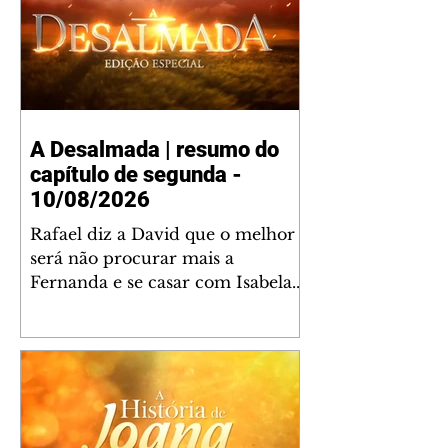
A Desalmada | resumo do
capítulo de segunda -
10/08/2026
Rafael diz a David que o melhor
será não procurar mais a
Fernanda e se casar com Isabela.
Júlia diz a Otávio que sua esposa
desconfia que ele tem uma
amante. Diante do túmulo de
Santiago, Fernanda diz que quer
justiça para ele mas, ao mesmo
tempo, se apaixonou por Rafael.