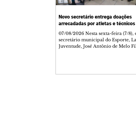
Novo secretário entrega doações
arrecadadas por atletas e técnicos
07/08/2026 Nesta sexta-feira (7/8),
secretário municipal do Esporte, L
Juventude, José Antônio de Melo Fi
a entrega de 5.873 fraldas geriátrica
arrecadadas durante a Campanha 
Atenção à Pessoa Idosa à Fundação
Social (FAS). A doação é uma contr
social de atletas, paratletas, técnicos
instituições contemplados pela Lei
Municipal de Incentivo ao Esporte.
Contato comercial
fraldas serão destinadas às unidade
mmjornale@gmail.com
que atendem pessoas idosas e tam
Telefone: (41) 99978-9956
Redação
E-mail:
redacaojornale@gmail.com