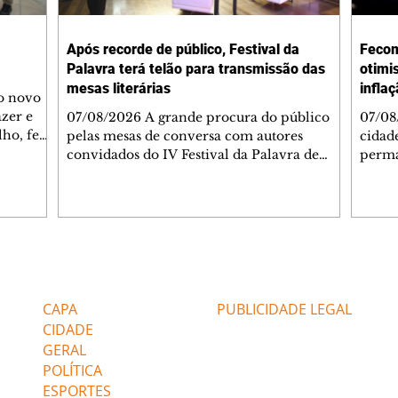
Após recorde de público, Festival da
Fecom
Palavra terá telão para transmissão das
otimi
mesas literárias
infla
 o novo
azer e
07/08/2026 A grande procura do público
07/08
lho, fez
pelas mesas de conversa com autores
cidad
s
convidados do IV Festival da Palavra de
perma
de
Curitiba levou a Fundação Cultural de
suste
 de Ação
Curitiba a ampliar a estrutura do evento. A
assim
apartida
partir desta sexta-feira (7/8), um telão com
infla
 e
transmissão simultânea será instalado na
alto 
área externa, ao lado do Teatro do
levan
 As
Memorial de Curitiba, para que mais
mais 
Editorias
Editais Certificados
s da FAS
pessoas possam acompanhar gratuitamente
segun
bém
a programação. A medida foi adotada
Servi
CAPA
PUBLICIDADE LEGAL
depois que o Teatro do Memorial, com
(Feco
CIDADE
capacidade pa
GERAL
POLÍTICA
ESPORTES