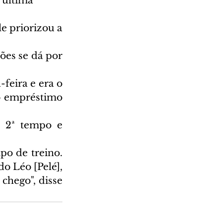
 última 
 priorizou a 
es se dá por 
feira e era o 
o empréstimo 
o 2ª tempo e 
 de treino. 
o Léo [Pelé], 
hego", disse 