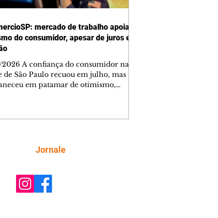
ercioSP: mercado de trabalho apoia
smo do consumidor, apesar de juros e
ção
/2026 A confiança do consumidor na
e de São Paulo recuou em julho, mas
neceu em patamar de otimismo,
ntada pelo mercado de trabalho. Ainda
, a combinação de juros elevados,
ção concentrada em itens essenciais e
comprometimento da renda vem
do as famílias a adotar uma postura
criteriosa nas decisões de compra,
Siga
Jornale
do a Federação do Comércio de Bens,
ços e Turismo do Estado de São Paulo
mercioSP). O Índice de Confiança do