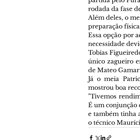
partida pelo Fura
rodada da fase de 
Além deles, o me
preparação físic
Essa opção por ac
necessidade devid
Tobias Figueiredo
único zagueiro e
de Mateo Gamarr
Já o meia Patri
mostrou boa rec
"Tivemos rendim
É um conjunção de
e também tinha a
o técnico Mauríci