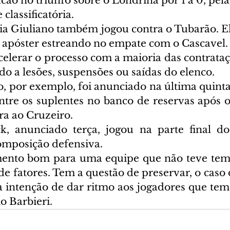
cão no triunfo sobre o Londrina por 1 a 0, pela
classificatória.
ia Giuliano também jogou contra o Tubarão. Ele
a apóster estreando no empate com o Cascavel.
elerar o processo com a maioria das contrataçõ
o a lesões, suspensões ou saídas do elenco.
, por exemplo, foi anunciado na última quinta-
ntre os suplentes no banco de reservas após 
a ao Cruzeiro.
ck, anunciado terça, jogou na parte final d
omposição defensiva.
ento bom para uma equipe que não teve tempo
 fatores. Tem a questão de preservar, o caso d
 intenção de dar ritmo aos jogadores que tem c
o Barbieri.