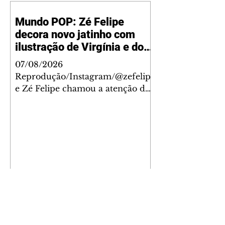
Mundo POP: Zé Felipe
decora novo jatinho com
ilustração de Virgínia e dos
filhos
07/08/2026
Reprodução/Instagram/@zefelip
e Zé Felipe chamou a atenção dos
seguidores ao revelar um detalhe
especial de sua nova aeronave. O
cantor compartilhou nesta
quinta-feira, 6, registros do
jatinho recém-adquirido e
mostrou que decidiu personalizar
o espaço com uma ilustração que
reúne Virginia Fonseca e os três
filhos que eles tiveram juntos:
Maria Alice, Maria Flor e José
Leonardo. Na imagem, aparecem