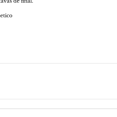
avas de final.
letico