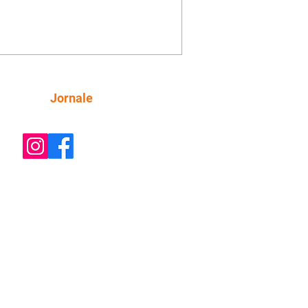
amação gratuita para a sexta-feira
inclui oficinas, bate-papos, peças de
o, exposições e mesas-redondas. Um
staques é a participação da escritora
biana Pilar Quintana, que estará no
o do Memorial de Curitiba, às 20h.
ra AQUI a agenda completa da sexta.
Siga
Jornale
do Indomável é o tema da conversa
lar com Mariana Sanche