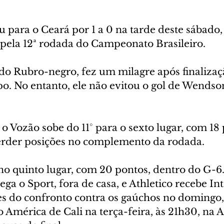
para o Ceará por 1 a 0 na tarde deste sábado, d
 pela 12ª rodada do Campeonato Brasileiro. 
 do Rubro-negro, fez um milagre após finalizaç
o. No entanto, ele não evitou o gol de Wendso
o Vozão sobe do 11° para o sexto lugar, com 18
erder posições no complemento da rodada. 
 no quinto lugar, com 20 pontos, dentro do G-6
ga o Sport, fora de casa, e Athletico recebe Int
es do confronto contra os gaúchos no domingo, 
o América de Cali na terça-feira, às 21h30, na 