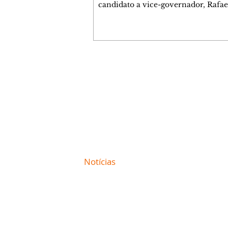
candidato a vice-governador, Rafae
(MDB) participaram de duas grande
do Interior nesta quinta-feira (6) a
presidente da Assembleia Legislativ
Alexandre Curi, candidato ao Senad
governador Ratinho Junior. Em
Jaguariaíva, eles participaram da 11
Contato comercial
do Bom Jesus da Pedra Fria e de um
mmjornale@gmail.com
A data de 6 de agosto é dedicada a
Telefone: (41) 99978-9956
Bom Jesus da Pedra Fria, que repre
Redação
E-mail:
redacaojornale@gmail.com
Site de
Notícias
de Curitiba / Paraná