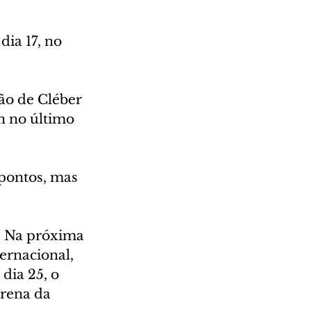
ia 17, no 
ão de Cléber 
n no último 
 pontos, mas 
. Na próxima 
ernacional, 
dia 25, o 
Arena da 