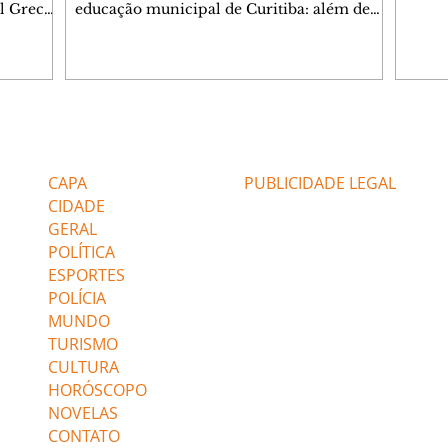
progr
l Greca
educação municipal de Curitiba: além de
(7/8) 
s festas
apresentar a melhor nota entre as capitais
teatr
o lado do
brasileiras (6,9) nos anos iniciais (1º ao 5º), a
dos de
a,
cidade tem uma rede com desempenho
colom
o, e do
consistente em todas as suas escolas.
teatr
Levantamento feito a partir dos dados do
Confi
0ª Festa
Ministério da Educação (MEC) mostra que
Editorias
Editais Certificados
O Mun
a missa.
Curitiba tem 22 escolas municipais entre as
de Pi
o Senhor
100 maiores notas do Ideb do país e
CAPA
PUBLICIDADE LEGAL
senta
nenhuma entre as 100 menores. Curi
CIDADE
GERAL
POLÍTICA
ESPORTES
POLÍCIA
MUNDO
TURISMO
CULTURA
HORÓSCOPO
NOVELAS
CONTATO