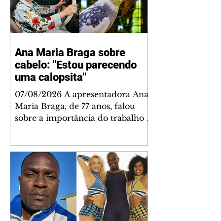
Ana Maria Braga sobre
cabelo: "Estou parecendo
uma calopsita"
07/08/2026 A apresentadora Ana
Maria Braga, de 77 anos, falou
sobre a importância do trabalho e
o que ele representa em sua vida.
A veterana chegou à TV Globo
em 1999 e continua fazendo
sucesso no período matinal. A
comunicadora global começou o
papo descontraído, gravado por
seu esposo, o jornalista Fábio
Arruda, e comentou sobre a