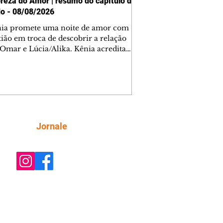
reza do Amor | resumo do capítulo de
o - 08/08/2026
nia promete uma noite de amor com
tião em troca de descobrir a relação
 Omar e Lúcia/Alika. Kênia acredita
inta esteja mesmo ao lado de Jendal, e
o convite para jantar com os dois.
 desabafa com Casemiro e conta que
ília de Lúcia/Alika tem uma dívida
mar. Ana Maria vai à casa de Manoel
estratada por Fortunato. José e Omar
tam sobre a possível jazida de
Siga
Jornale
tênio na região. Virgínia provoca
nes na frente de Marta. Binta s