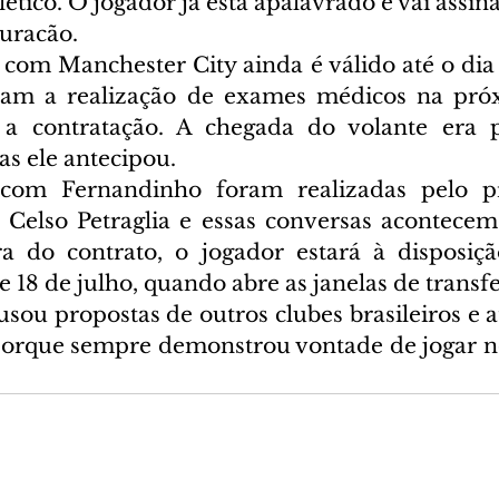
etico. O jogador já está apalavrado e vai assina
uracão.
com Manchester City ainda é válido até o dia 
dam a realização de exames médicos na pró
 a contratação. A chegada do volante era pr
as ele antecipou.
com Fernandinho foram realizadas pelo pr
 Celso Petraglia e essas conversas acontecem
a do contrato, o jogador estará à disposiçã
de 18 de julho, quando abre as janelas de transf
sou propostas de outros clubes brasileiros e 
porque sempre demonstrou vontade de jogar n