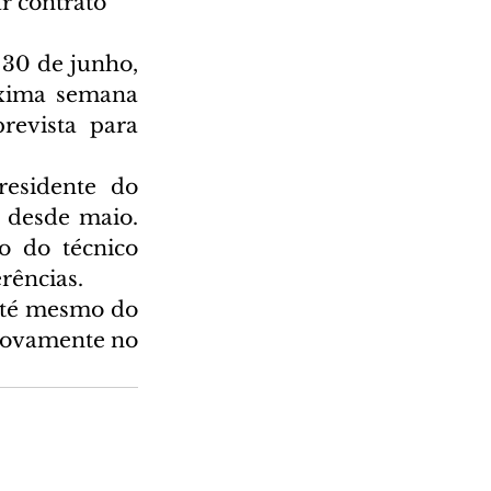
r contrato 
30 de junho, 
xima semana 
evista para 
esidente do 
 desde maio. 
o do técnico 
erências.
até mesmo do 
ovamente no 