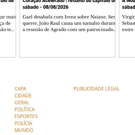
ulo de
Coração Acelerado | resumo do capítulo de
A Nob
sábado - 08/08/2026
sábad
gar mais
Gael desabafa com Irene sobre Naiane. Sem
Virgí
ça de
querer, João Raul causa um tumulto durante
Sebas
 não tem
a reunião de Agrado com um patrocinador.
entre
ia.
Zilá orienta Osmar a seguir Cinara, que
que B
ão de
percebe a movimentação e alerta Ronei.
nega 
ntino
Palhares confronta Cinara sobre a
Tonho
aproximação com Ronei. Eduarda pensa
a fam
una no
em pedir a Valéria para ficar com Sol. Gael
com O
a. Dora
decide terminar com Naiane. João Raul
e é d
m
inventa para Agrado que não está
comen
Editorias
Editais Certificados
Lyris
conseguindo conviver com seu sucesso, e
tungs
urante de
termina o relacionamento dos dois.
Dióge
CAPA
PUBLICIDADE LEGAL
CIDADE
GERAL
POLÍTICA
ESPORTES
POLÍCIA
MUNDO