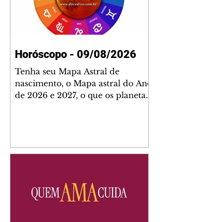
Horóscopo - 09/08/2026
Tenha seu Mapa Astral de
nascimento, o Mapa astral do Ano
de 2026 e 2027, o que os planetas
indicam para o seu: Trabalho,
Amor, Dinheiro, Saúde e Família.
Estudo com 35 páginas. Adquira
já através da nossa loja virtual ou
na loja física: rua Emiliano
Perneta 30 – loja 21 – galeria
Cezar Franco – centro –
Curitiba. Você pode pedir
também através do nosso
Whatsapp e receber seu livro