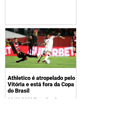
jatinho recém-adquirido e
mostrou que decidiu personalizar
o espaço com uma ilustração que
reúne Virginia Fonseca e os três
filhos que eles tiveram juntos:
Maria Alice, Maria Flor e José
Leonardo. Na imagem, aparecem
os apelidos dos integrantes da
família, entre eles "Papai",
"Mamãe",
Athletico é atropelado pelo
Vitória e está fora da Copa
do Brasil
06/08/2026 Furacão não segurou
a vantagem, foi goleado por 4x0
Divulgação O Athletico encerrou