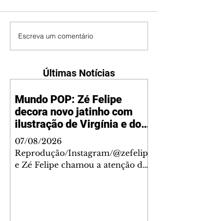
Escreva um comentário
Últimas Notícias
Mundo POP: Zé Felipe
decora novo jatinho com
ilustração de Virgínia e dos
filhos
07/08/2026
Reprodução/Instagram/@zefelip
e Zé Felipe chamou a atenção dos
seguidores ao revelar um detalhe
especial de sua nova aeronave. O
cantor compartilhou nesta
quinta-feira, 6, registros do