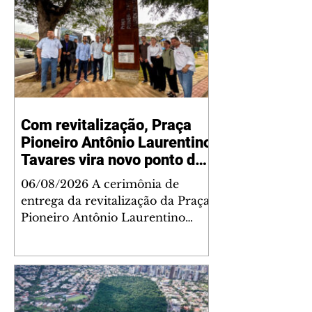
Com revitalização, Praça
Pioneiro Antônio Laurentino
Tavares vira novo ponto de
encontro para famílias e
06/08/2026 A cerimônia de
moradores do Jardim
entrega da revitalização da Praça
Liberdade
Pioneiro Antônio Laurentino
Tavares, localizada no
cruzamento da Avenida dos
Palmares com as ruas Laudelino
Pedro da Silva e Dr. Chrisóstomo
Capinan, no Jardim Liberdade,