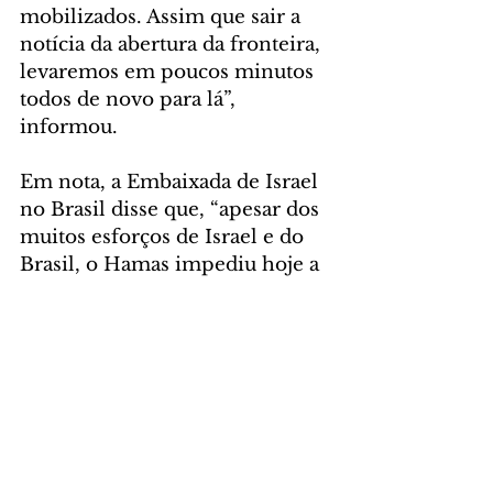
mobilizados. Assim que sair a 
notícia da abertura da fronteira, 
levaremos em poucos minutos 
todos de novo para lá”, 
informou.  
Em nota, a Embaixada de Israel 
no Brasil disse que, “apesar dos 
muitos esforços de Israel e do 
Brasil, o Hamas impediu hoje a 
abertura da passagem de Rafah 
e impediu que os cidadãos 
brasileiros saíssem da Faixa de 
Gaza”. 
MUNDO
Comentários