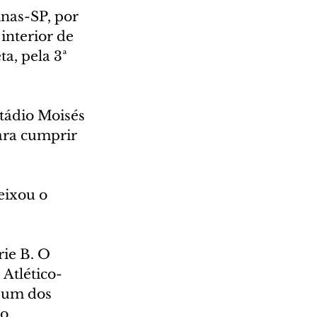
inas-SP, por 
interior de 
a, pela 3ª 
tádio Moisés 
ara cumprir 
eixou o 
rie B. O 
Atlético-
i um dos 
o.