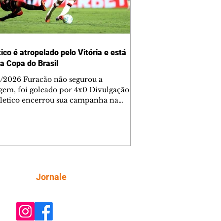
ico é atropelado pelo Vitória e está
da Copa do Brasil
/2026 Furacão não segurou a
gem, foi goleado por 4x0 Divulgação
letico encerrou sua campanha na
o Brasil nesta quinta-feira (6), em
oite infeliz em Salvador (BA). O time
aense foi superado por 4×0 pelo
a, no Barradão, e viu derreter a
gem de dois gols que levou da Arena
e baiana marcou dois
em cada tempo. Renê e Erick
Siga
Jornale
çaram a rede no primeiro. Renê e
ho fecharam a conta no segundo.
ado por 4×