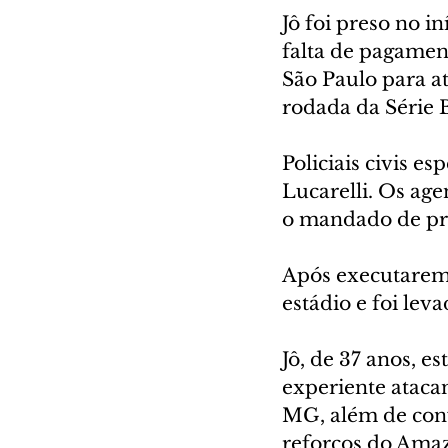
Jô foi preso no i
falta de pagament
São Paulo para a
rodada da Série 
Policiais civis 
Lucarelli. Os ag
o mandado de pri
Após executarem 
estádio e foi lev
Jô, de 37 anos, e
experiente ataca
MG, além de convo
reforços do Amaz