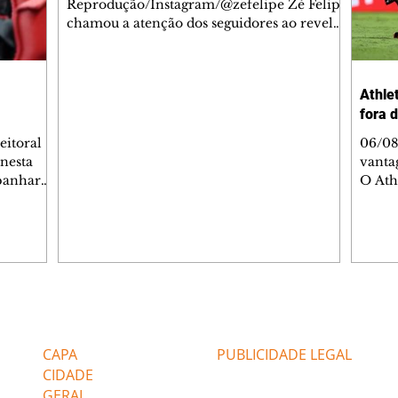
Reprodução/Instagram/@zefelipe Zé Felipe
chamou a atenção dos seguidores ao revelar
um detalhe especial de sua nova aeronave.
O cantor compartilhou nesta quinta-feira,
6, registros do jatinho recém-adquirido e
Athlet
mostrou que decidiu personalizar o espaço
fora 
com uma ilustração que reúne Virginia
Fonseca e os três filhos que eles tiveram
eitoral
06/08
juntos: Maria Alice, Maria Flor e José
 nesta
vanta
Leonardo. Na imagem, aparecem os
mpanhar
O Ath
apelidos dos integrantes da família, entre
ncia
Copa d
eles "Papai", "Mamãe",
uma n
ões. O
paran
listas de
Vitóri
i
vanta
ssio
da Baixada. A equip
rtaria,
gols 
Editorias
Editais Certificados
a
balan
ações
Marin
CAPA
PUBLICIDADE LEGAL
Super
CIDADE
GERAL