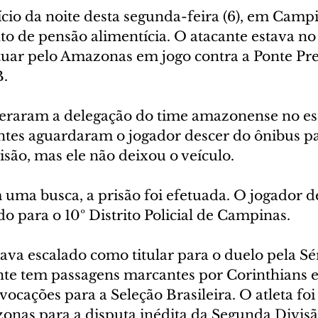
nício da noite desta segunda-feira (6), em Camp
o de pensão alimentícia. O atacante estava no 
tuar pelo Amazonas em jogo contra a Ponte Pret
B.
esperaram a delegação do time amazonense no es
entes aguardaram o jogador descer do ônibus p
são, mas ele não deixou o veículo.
uma busca, a prisão foi efetuada. O jogador d
ado para o 10º Distrito Policial de Campinas.
stava escalado como titular para o duelo pela Sé
nte tem passagens marcantes por Corinthians e 
cações para a Seleção Brasileira. O atleta fo
onas para a disputa inédita da Segunda Divisã