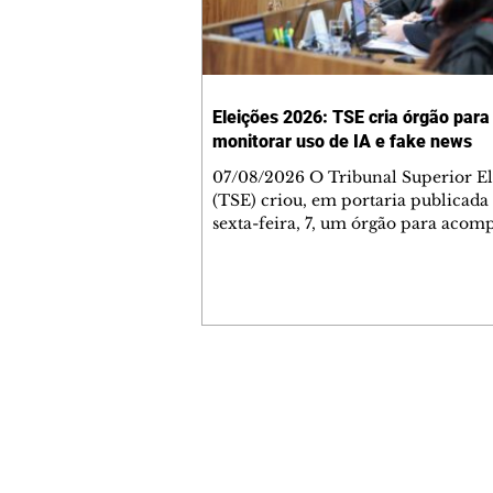
Eleições 2026: TSE cria órgão para
monitorar uso de IA e fake news
07/08/2026 O Tribunal Superior El
(TSE) criou, em portaria publicada
sexta-feira, 7, um órgão para aco
riscos associados ao uso de inteligê
artificial (IA) nas campanhas e a
desinformação relacionada às eleiç
conselho será composto por especia
áreas consideradas estratégicas e va
assessorar o presidente da Corte, Ká
Nunes Marques. De acordo com a po
Contato comercial
o grupo deverá realizar estudos par
mmjornale@gmail.com
fortalecer a integridade das inform
Telefone: (41) 99978-9956
Redação