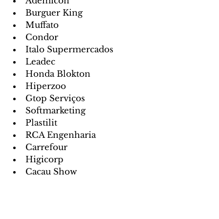
Ademicon 
Burguer King 
Muffato 
Condor 
Italo Supermercados 
Leadec
Honda Blokton
Hiperzoo
Gtop Serviços 
Softmarketing  
Plastilit  
RCA Engenharia
Carrefour 
Higicorp
Cacau Show 
Geração Saúde 
CIEE - PR
Gerar 