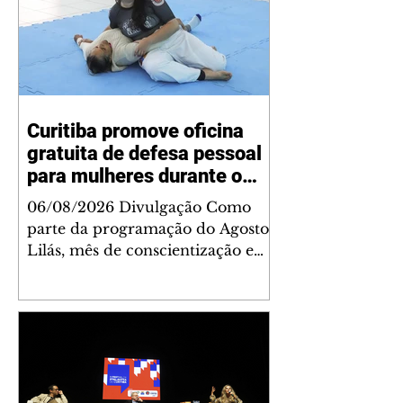
Curitiba promove oficina
gratuita de defesa pessoal
para mulheres durante o
Agosto Lilás
06/08/2026 Divulgação Como
parte da programação do Agosto
Lilás, mês de conscientização e
enfrentamento à violência contra
a mulher, a Prefeitura de
Curitiba, por meio da Secretaria
Municipal de Esporte, Lazer e
Juventude (Smelj) promove, no
dia 11 de agosto, às 14h, a oficina
Segura de Si: Defesa Pessoal e