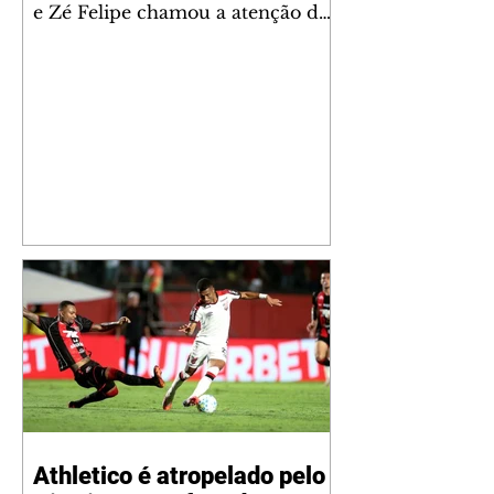
e Zé Felipe chamou a atenção dos
seguidores ao revelar um detalhe
especial de sua nova aeronave. O
cantor compartilhou nesta
quinta-feira, 6, registros do
jatinho recém-adquirido e
mostrou que decidiu personalizar
o espaço com uma ilustração que
reúne Virginia Fonseca e os três
filhos que eles tiveram juntos:
Maria Alice, Maria Flor e José
Leonardo. Na imagem, aparecem
os apelidos dos integrantes da
família, entre eles "Papai",
"Mamãe",
Athletico é atropelado pelo