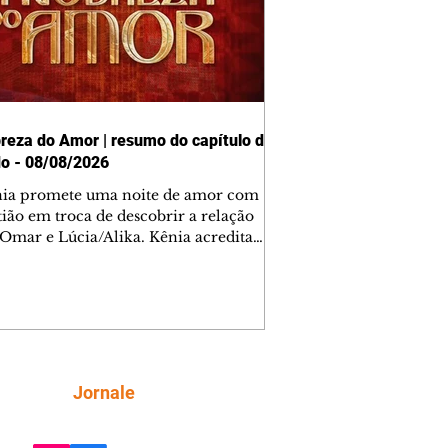
reza do Amor | resumo do capítulo de
o - 08/08/2026
nia promete uma noite de amor com
tião em troca de descobrir a relação
 Omar e Lúcia/Alika. Kênia acredita
inta esteja mesmo ao lado de Jendal, e
o convite para jantar com os dois.
 desabafa com Casemiro e conta que
ília de Lúcia/Alika tem uma dívida
mar. Ana Maria vai à casa de Manoel
estratada por Fortunato. José e Omar
tam sobre a possível jazida de
Siga
Jornale
tênio na região. Virgínia provoca
nes na frente de Marta. Binta s