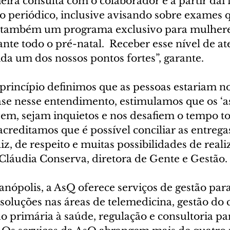
eira consulta com o colaborador e a partir daí
periódico, inclusive avisando sobre exames 
s também um programa exclusivo para mulheres
te todo o pré-natal.  Receber esse nível de at
da um dos nossos pontos fortes”, garante.
princípio definimos que as pessoas estariam no
e nesse entendimento, estimulamos que os ‘as
em, sejam inquietos e nos desafiem o tempo t
creditamos que é possível conciliar as entregas
z, de respeito e muitas possibilidades de reali
z Cláudia Conserva, diretora de Gente e Gestão.
anópolis, a AsQ oferece serviços de gestão par
soluções nas áreas de telemedicina, gestão do 
ão primária à saúde, regulação e consultoria pa