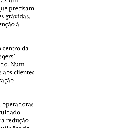
 faz um 
que precisam 
 grávidas, 
enção à 
 centro da 
qers’ 
odo. Num 
 aos clientes 
zação 
a operadoras 
cuidado, 
ra redução 