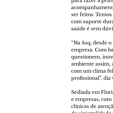
para fazer a prim
acompanhamento 
ser feitos. Temo
com suporte duran
saúde é sem dúvi
“Na Asq, desde o 
empresa. Com bas
questionem, inov
ambiente assim, a
com um clima feli
profissional”, di
Sediada em Flori
e empresas, com 
clínicas de atenç