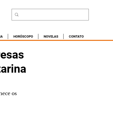
RA
HORÓSCOPO
NOVELAS
CONTATO
resas
tarina
hece os 