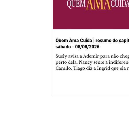
Quem Ama Cuida | resumo do capít
sábado - 08/08/2026
Suely avisa a Ademir para não che
perto dela. Nancy sente a indiferen
Camilo. Tiago diz a Ingrid que ela
competência para presidir a joalher
André conta a Pedro que a associaç
advogados expulsou Ademir. Laure
contrata Adriana para servir no
restaurante. Adriana vê Pedro e Br
restaurante. Bruna provoca Adrian
pede ajuda a André para marcar u
Contato comercial
encontro com Suely. Adriana diz a 
mmjornale@gmail.com
que está feliz trabalhando no resta
Telefone: (41) 99978-9956
Nanc