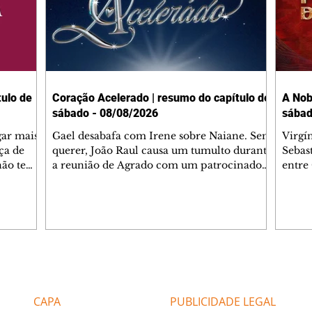
ulo de
Coração Acelerado | resumo do capítulo de
A Nob
sábado - 08/08/2026
sábad
gar mais
Gael desabafa com Irene sobre Naiane. Sem
Virgí
ça de
querer, João Raul causa um tumulto durante
Sebas
 não tem
a reunião de Agrado com um patrocinador.
entre
ia.
Zilá orienta Osmar a seguir Cinara, que
que B
ão de
percebe a movimentação e alerta Ronei.
nega 
ntino
Palhares confronta Cinara sobre a
Tonho
aproximação com Ronei. Eduarda pensa
a fam
una no
em pedir a Valéria para ficar com Sol. Gael
com O
a. Dora
decide terminar com Naiane. João Raul
e é d
m
inventa para Agrado que não está
comen
Editorias
Editais Certificados
Lyris
conseguindo conviver com seu sucesso, e
tungs
urante de
termina o relacionamento dos dois.
Dióge
CAPA
PUBLICIDADE LEGAL