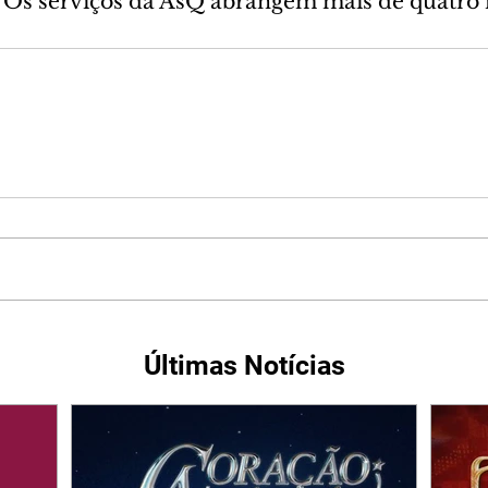
e. Os serviços da AsQ abrangem mais de quatro 
Últimas Notícias