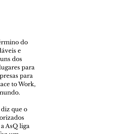
érmino do 
áveis e 
uns dos 
lugares para 
presas para 
lace to Work, 
 mundo.
diz que o 
orizados 
a AsQ liga 