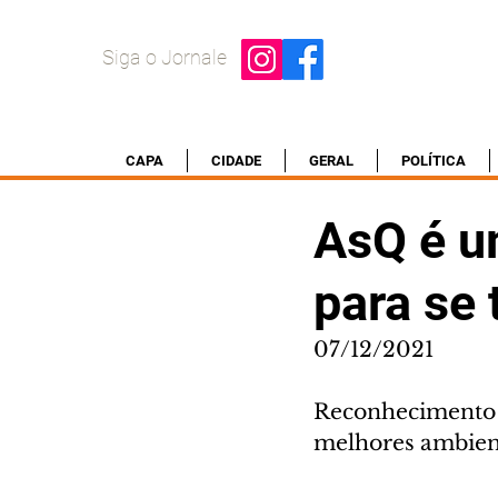
Siga o Jornale
CAPA
CIDADE
GERAL
POLÍTICA
AsQ é u
para se 
07/12/2021
Reconhecimento é
melhores ambient