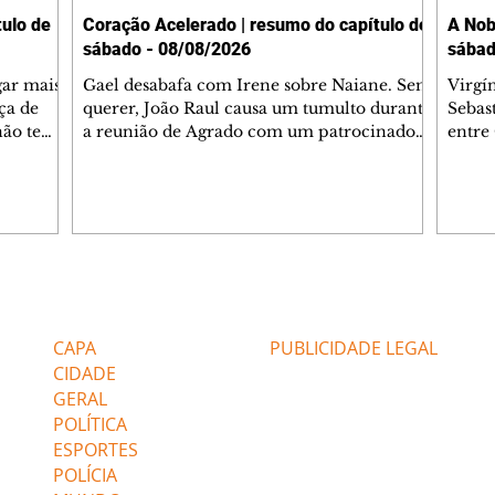
ulo de
Coração Acelerado | resumo do capítulo de
A Nob
sábado - 08/08/2026
sábad
gar mais
Gael desabafa com Irene sobre Naiane. Sem
Virgí
ça de
querer, João Raul causa um tumulto durante
Sebas
 não tem
a reunião de Agrado com um patrocinador.
entre
ia.
Zilá orienta Osmar a seguir Cinara, que
que B
ão de
percebe a movimentação e alerta Ronei.
nega 
ntino
Palhares confronta Cinara sobre a
Tonho
aproximação com Ronei. Eduarda pensa
a fam
una no
em pedir a Valéria para ficar com Sol. Gael
com O
a. Dora
decide terminar com Naiane. João Raul
e é d
m
inventa para Agrado que não está
comen
Editorias
Editais Certificados
Lyris
conseguindo conviver com seu sucesso, e
tungs
urante de
termina o relacionamento dos dois.
Dióge
CAPA
PUBLICIDADE LEGAL
CIDADE
GERAL
POLÍTICA
ESPORTES
POLÍCIA