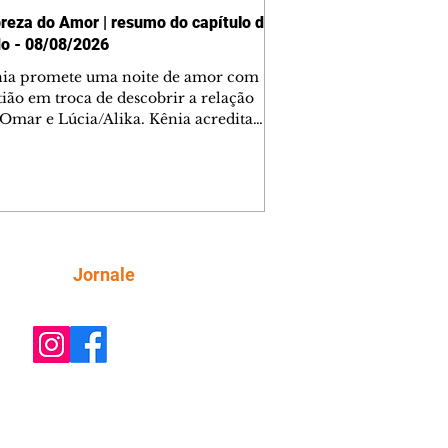
reza do Amor | resumo do capítulo de
o - 08/08/2026
nia promete uma noite de amor com
tião em troca de descobrir a relação
 Omar e Lúcia/Alika. Kênia acredita
inta esteja mesmo ao lado de Jendal, e
o convite para jantar com os dois.
 desabafa com Casemiro e conta que
ília de Lúcia/Alika tem uma dívida
mar. Ana Maria vai à casa de Manoel
estratada por Fortunato. José e Omar
tam sobre a possível jazida de
Siga
Jornale
tênio na região. Virgínia provoca
nes na frente de Marta. Binta s