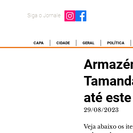
Siga o Jornale
CAPA
CIDADE
GERAL
POLÍTICA
Armazén
Tamanda
até este
29/08/2023
Veja abaixo os i