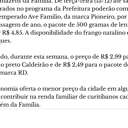
zéns da Família. De terça-feira (13/12) até sáb
strados no programa da Prefeitura poderão com
temperado Ave Familio, da marca Pioneiro, por 
assagem de ano, o pacote de 500 gramas de lent
 R$ 4,85. A disponibilidade do frango natalino
ues.
o, durante esta semana, o preço de R$ 2,99 pa
jão preto Caldeirão e de R$ 2,49 para o pacote de
 marca RD.
nomia oferta o menor preço da cidade em alg
contribuir na renda familiar de curitibanos ca
m da Família.