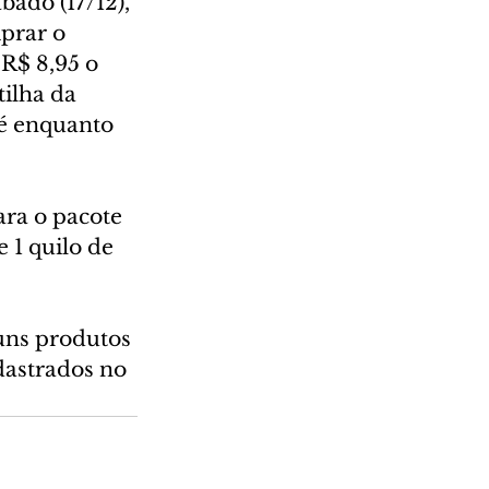
ado (17/12), 
prar o 
R$ 8,95 o 
ilha da 
 é enquanto 
ra o pacote 
 1 quilo de 
uns produtos 
dastrados no 