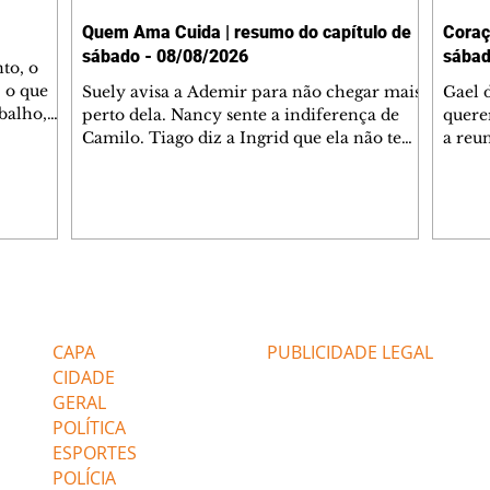
Quem Ama Cuida | resumo do capítulo de
Coraç
sábado - 08/08/2026
sábad
to, o
 o que
Suely avisa a Ademir para não chegar mais
Gael 
balho,
perto dela. Nancy sente a indiferença de
quere
studo
Camilo. Tiago diz a Ingrid que ela não tem
a reu
da nossa
competência para presidir a joalheria.
Zilá 
miliano
André conta a Pedro que a associação de
perce
r Franco
advogados expulsou Ademir. Laurentino
Palha
ir
contrata Adriana para servir no
aprox
 e
restaurante. Adriana vê Pedro e Bruna no
em pe
-0645.
restaurante. Bruna provoca Adriana. Dora
decid
através
pede ajuda a André para marcar um
inven
Editorias
Editais Certificados
encontro com Suely. Adriana diz a Lyris
conse
que está feliz trabalhando no restaurante de
termi
CAPA
PUBLICIDADE LEGAL
Nanc
CIDADE
GERAL
POLÍTICA
ESPORTES
POLÍCIA