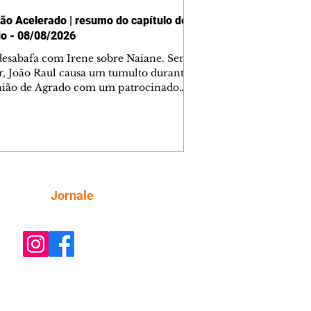
ão Acelerado | resumo do capítulo de
o - 08/08/2026
desabafa com Irene sobre Naiane. Sem
r, João Raul causa um tumulto durante
nião de Agrado com um patrocinador.
orienta Osmar a seguir Cinara, que
be a movimentação e alerta Ronei.
res confronta Cinara sobre a
imação com Ronei. Eduarda pensa
dir a Valéria para ficar com Sol. Gael
e terminar com Naiane. João Raul
ta para Agrado que não está
Siga
Jornale
guindo conviver com seu sucesso, e
na o relacionamento dos dois.