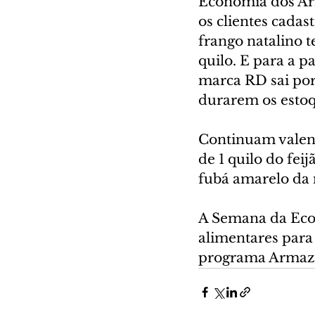
Economia dos Arma
os clientes cada
frango natalino 
quilo. E para a p
marca RD sai por
durarem os estoq
Continuam valend
de 1 quilo do fei
fubá amarelo da
A Semana da Eco
alimentares para 
programa Armazé