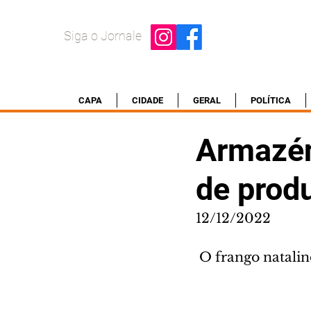
Siga o Jornale
CAPA
CIDADE
GERAL
POLÍTICA
Armazén
de produ
12/12/2022
 O frango natali