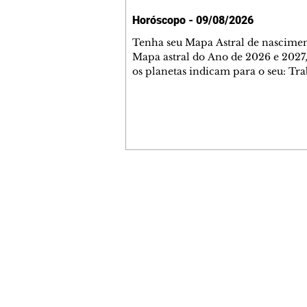
Horóscopo - 09/08/2026
Tenha seu Mapa Astral de nascimen
Mapa astral do Ano de 2026 e 2027,
os planetas indicam para o seu: Tra
Amor, Dinheiro, Saúde e Família. E
com 35 páginas. Adquira já através 
loja virtual ou na loja física: rua E
Perneta 30 – loja 21 – galeria Ceza
– centro – Curitiba. Você pode ped
também através do nosso Whatsapp
receber seu livro virtual: (41) 99719
Escute o programa Bom Dia Astral 
Contato comercial
da Rádio Cultura AM 930 e t
mmjornale@gmail.com
Telefone: (41) 99978-9956
Redação
E-mail:
redacaojornale@gmail.com