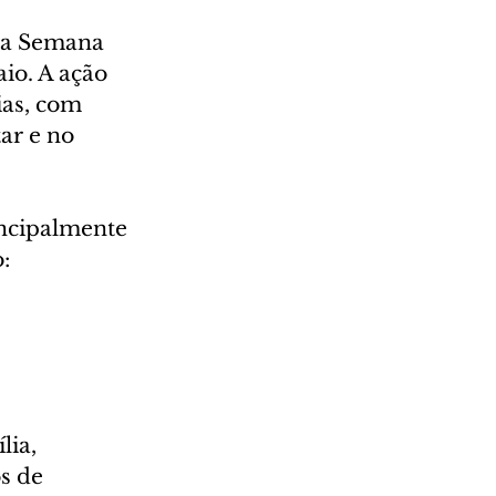
va Semana 
io. A ação 
as, com 
ar e no 
ncipalmente 
:
ia, 
s de 