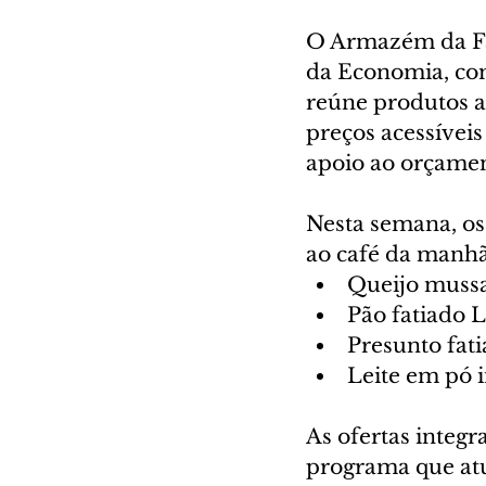
O Armazém da Fam
da Economia, com
reúne produtos a
preços acessíveis
apoio ao orçame
Nesta semana, os
ao café da manhã 
Queijo mussar
Pão fatiado 
Presunto fat
Leite em pó i
As ofertas integ
programa que atu