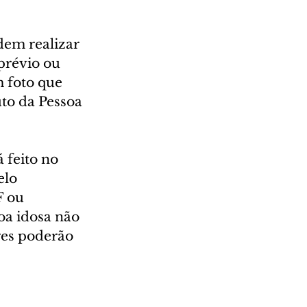
dem realizar 
révio ou 
 foto que 
to da Pessoa 
 feito no 
lo 
 ou 
oa idosa não 
es poderão 