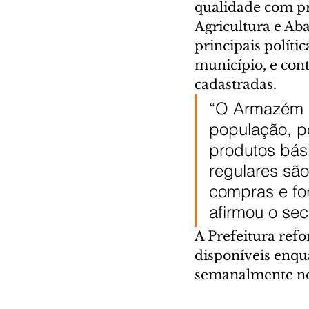
qualidade com pr
Agricultura e Aba
principais políti
município, e con
cadastradas.
“O Armazém d
população, p
produtos bási
regulares sã
compras e for
afirmou o sec
A Prefeitura ref
disponíveis enqu
semanalmente nos