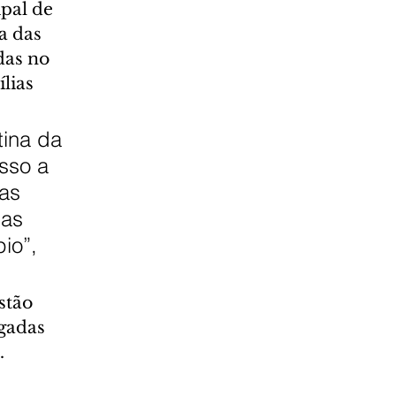
pal de 
a das 
das no 
lias 
ina da 
sso a 
as 
as 
io”, 
stão 
gadas 
.