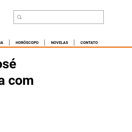
RA
HORÓSCOPO
NOVELAS
CONTATO
osé
na com