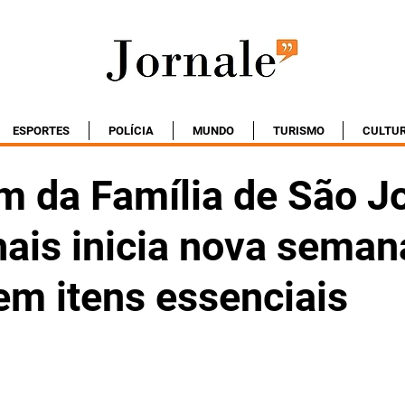
ESPORTES
POLÍCIA
MUNDO
TURISMO
CULTU
 da Família de São J
hais inicia nova sema
em itens essenciais