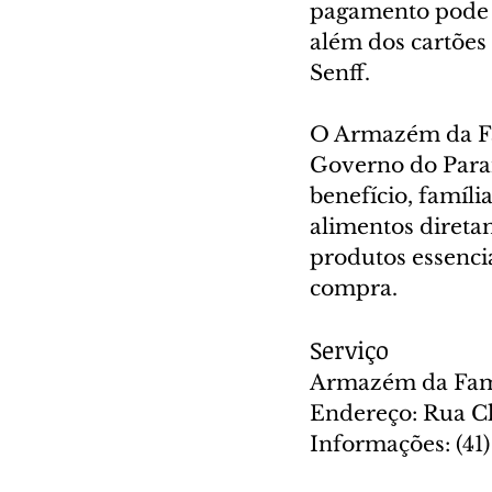
pagamento pode s
além dos cartões 
Senff.
O Armazém da Fa
Governo do Paran
benefício, famíl
alimentos direta
produtos essenc
compra.
Serviço
Armazém da Fam
Endereço: Rua Cl
Informações: (41