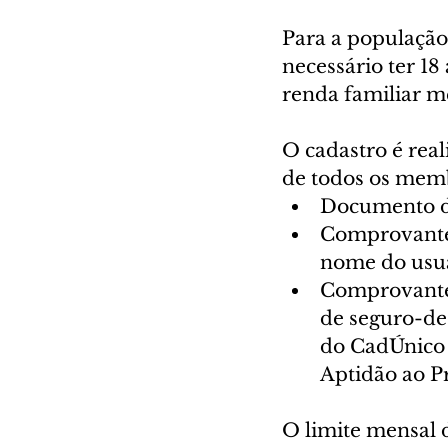
Para a população
necessário ter 18
renda familiar me
O cadastro é rea
de todos os memb
Documento de
Comprovante d
nome do usuá
Comprovante 
de seguro-de
do CadÚnico o
Aptidão ao P
O limite mensal 