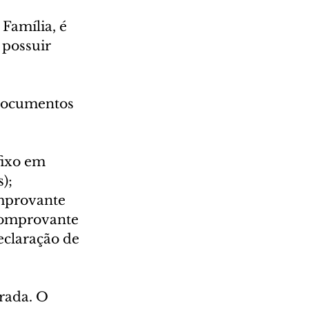
Família, é 
 possuir 
 documentos 
fixo em 
);
mprovante 
comprovante 
eclaração de 
rada. O 