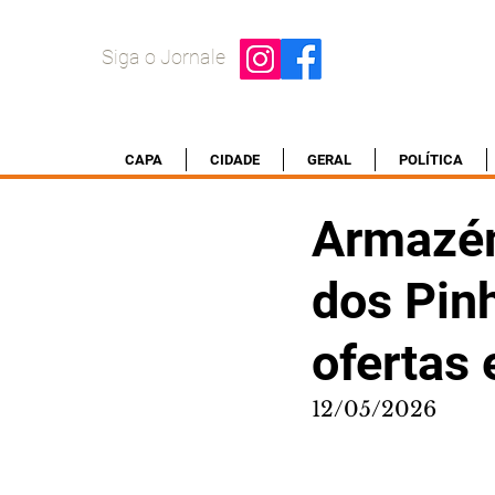
Siga o Jornale
CAPA
CIDADE
GERAL
POLÍTICA
Armazém
dos Pin
ofertas 
12/05/2026