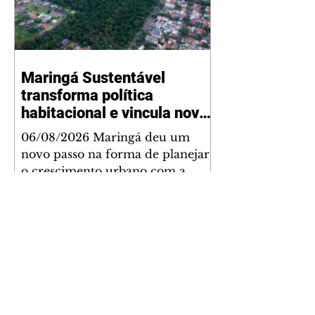
espaço recebeu melhorias que
ampliam as opções de lazer e
convivência da comunidade,
tornando a praça mais acessível,
Maringá Sustentável
segura e confortável para
transforma política
moradores de todas as idades.
Entre as intervenções estão a
habitacional e vincula novos
instalação d
empreendimentos a
06/08/2026 Maringá deu um
melhorias para a cidade
novo passo na forma de planejar
o crescimento urbano com a
sanção da Lei Complementar nº
1.544, que institui o Programa
Maringá Sustentável. A nova
legislação estabelece regras para a
criação de Zonas Especiais de
Interesse Social (Zeis) e cria um
modelo que une produção de
moradias, ocupação inteligente