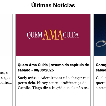
Últimas Notícias
Quem Ama Cuida | resumo do capítulo de
Coraç
sábado - 08/08/2026
sábad
to, o
 o que
Suely avisa a Ademir para não chegar mais
Gael 
balho,
perto dela. Nancy sente a indiferença de
quere
studo
Camilo. Tiago diz a Ingrid que ela não tem
a reu
da nossa
competência para presidir a joalheria.
Zilá 
miliano
André conta a Pedro que a associação de
perce
r Franco
advogados expulsou Ademir. Laurentino
Palha