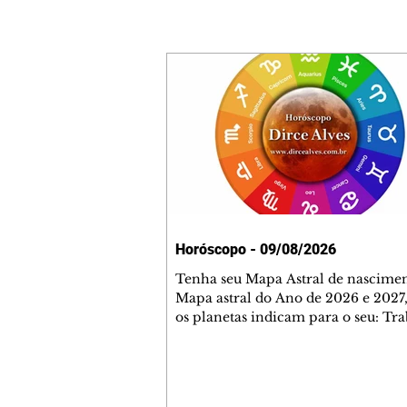
Horóscopo - 09/08/2026
Tenha seu Mapa Astral de nascimen
Mapa astral do Ano de 2026 e 2027,
os planetas indicam para o seu: Tra
Amor, Dinheiro, Saúde e Família. E
com 35 páginas. Adquira já através 
loja virtual ou na loja física: rua E
Perneta 30 – loja 21 – galeria Ceza