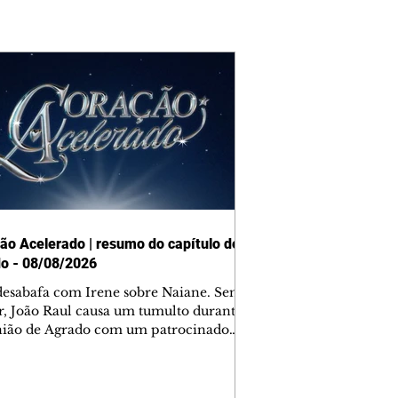
ão Acelerado | resumo do capítulo de
o - 08/08/2026
desabafa com Irene sobre Naiane. Sem
r, João Raul causa um tumulto durante
nião de Agrado com um patrocinador.
orienta Osmar a seguir Cinara, que
be a movimentação e alerta Ronei.
res confronta Cinara sobre a