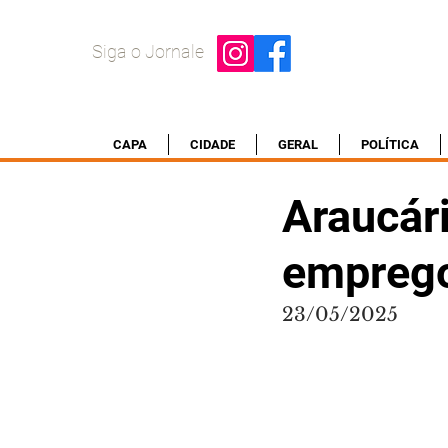
Siga o Jornale
CAPA
CIDADE
GERAL
POLÍTICA
Araucár
emprego 
23/05/2025