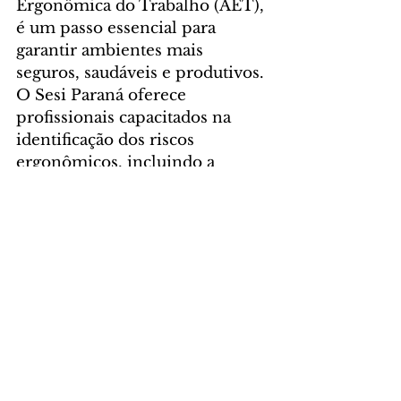
Ergonômica do Trabalho (AET), 
é um passo essencial para 
garantir ambientes mais 
seguros, saudáveis e produtivos. 
O Sesi Paraná oferece 
profissionais capacitados na 
identificação dos riscos 
ergonômicos, incluindo a 
temperatura ambiente, com 
sugestões de melhorias para 
atendimento desta norma e a 
segurança do seu trabalhador.
Ambientes de trabalho mais seguros 
e produtivos? Invista na 
elaboração dos documentos 
obrigatórios das Normas 
Regulamentadoras vigentes com o 