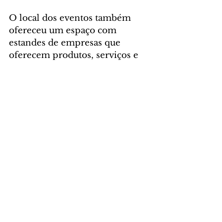
O local dos eventos também 
ofereceu um espaço com 
estandes de empresas que 
oferecem produtos, serviços e 
soluções tecnológicas possíveis 
de serem aplicadas em sistemas 
de trânsito e de transporte 
coletivo.
Foto: Divulgação
CIDADE
Comentários