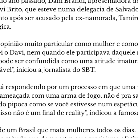
 do ano passado, Dani Brandi, apresentadora do
vi Brito, que esteve numa delegacia de Salvado
to após ser acusado pela ex-namorada, Tamires
gica.
opinião muito particular como mulher e como j
 o Davi, nem quando ele participava daquele re
 pode ser confundida como uma atitude imatur
vel", iniciou a jornalista do SBT.
tá respondendo por um processo em que uma 
o ameaçada com uma arma de fogo, não é pra s
o pipoca como se você estivesse num espetácul
isso não é um final de reality", indicou a famos
 de um Brasil que mata mulheres todos os dias. 