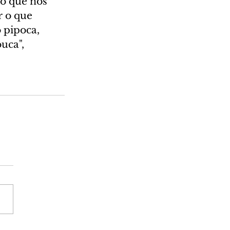
o que nós 
 o que 
 pipoca, 
uca", 