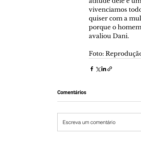
atitude dele é u
vivenciamos todo
quiser com a mulh
porque o homem é
avaliou Dani.
Foto: Reproduçã
Comentários
Escreva um comentário