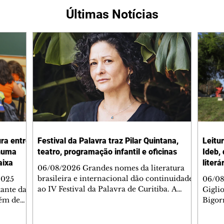
Últimas Notícias
ura entre
Festival da Palavra traz Pilar Quintana,
Leitu
nhuma
teatro, programação infantil e oficinas
Ideb,
aixa
literá
06/08/2026 Grandes nomes da literatura
brasileira e internacional dão continuidade
2025
06/08
ao IV Festival da Palavra de Curitiba. A
ante da
Gigli
programação gratuita para a sexta-feira
lém de
Bigorr
(7/8) inclui oficinas, bate-papos, peças de
apitais
biblio
teatro, exposições e mesas-redondas. Um
ao 5º), a
quint