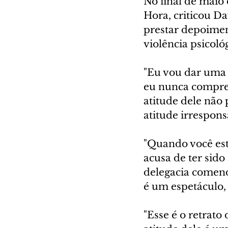
No final de maio
Hora, criticou Da
prestar depoimen
violência psicoló
"Eu vou dar uma 
eu nunca comprei
atitude dele não
atitude irresponsá
"Quando você es
acusa de ter sid
delegacia comend
é um espetáculo, 
"Esse é o retrato