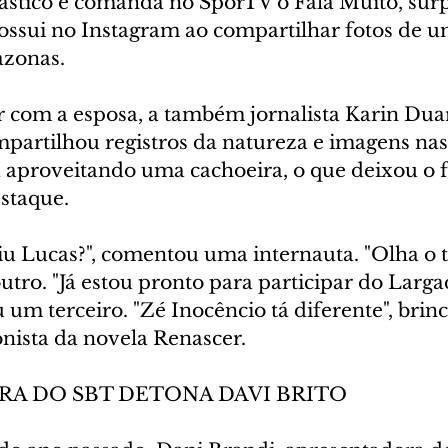
tástico e comanda no SporTV o Fala Muito, sur
ossui no Instagram ao compartilhar fotos de 
azonas.
 com a esposa, a também jornalista Karin Duar
artilhou registros da natureza e imagens nas
 aproveitando uma cachoeira, o que deixou o fí
staque.
viu Lucas?", comentou uma internauta. "Olha o
outro. "Já estou pronto para participar do Larga
u um terceiro. "Zé Inocêncio tá diferente", brinc
onista da novela Renascer.
A DO SBT DETONA DAVI BRITO