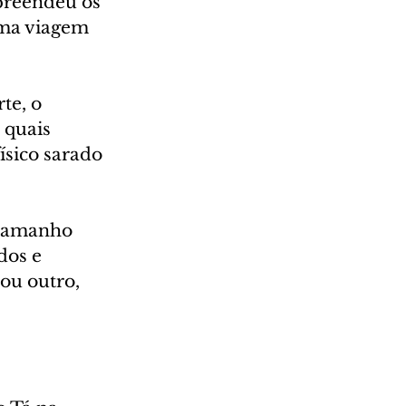
preendeu os 
uma viagem 
te, o 
 quais 
sico sarado 
 tamanho 
dos e 
ou outro, 