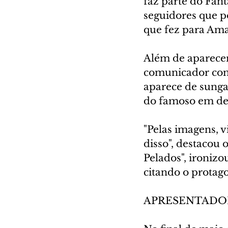
faz parte do Fan
seguidores que p
que fez para Am
Além de aparecer
comunicador comp
aparece de sunga
do famoso em de
"Pelas imagens, 
disso", destacou 
Pelados", ironizo
citando o protag
APRESENTADOR