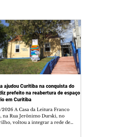
ra ajudou Curitiba na conquista do
 diz prefeito na reabertura de espaço
rio em Curitiba
/2026 A Casa da Leitura Franco
o, na Rua Jerônimo Durski, no
ilho, voltou a integrar a rede de
tecas de bairros de Curitiba nesta
a-feira (6/8), após passar por amplo