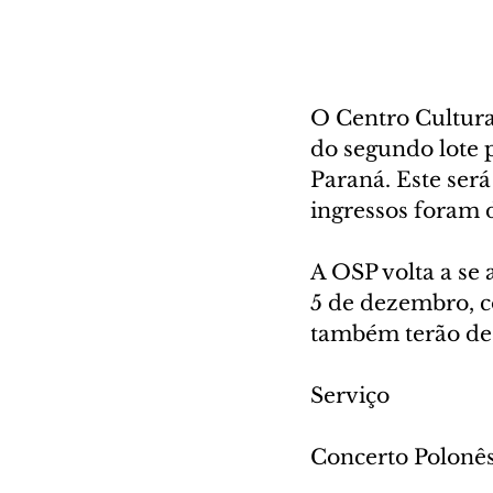
O Centro Cultura
do segundo lote 
Paraná. Este ser
ingressos foram 
A OSP volta a se 
5 de dezembro, c
também terão de 
Serviço
Concerto Polonê