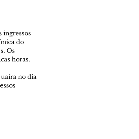
 ingressos 
ônica do 
s. Os 
cas horas. 
uaíra no dia 
essos 