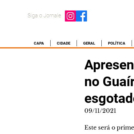
Siga o Jornale
CAPA
CIDADE
GERAL
POLÍTICA
Apresen
no Guaí
esgotad
09/11/2021
Este será o prim