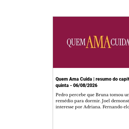
Quem Ama Cuida | resumo do capít
quinta - 06/08/2026
Pedro percebe que Bruna tomou u
remédio para dormir. Joel demonst
interesse por Adriana. Fernando el
Mau. Bia não gosta quando Brigitte 
se sentam à mesa com ela e César,
atrapalhando o jantar romântico do