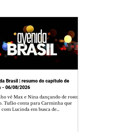
da Brasil | resumo do capítulo de
a - 06/08/2026
nho vê Max e Nina dançando de rosto
o. Tufão conta para Carminha que
e com Lucinda em busca de
mações sobre Rita. Nina despista Max
cura Jorginho, mas não o encontra.
se muda para a casa de Jorginho.