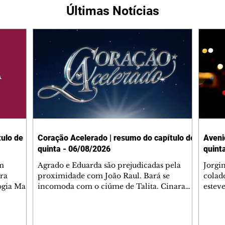
Últimas Notícias
ulo de
Coração Acelerado | resumo do capítulo de
Aveni
quinta - 06/08/2026
quint
m
Agrado e Eduarda são prejudicadas pela
Jorgi
ra
proximidade com João Raul. Bará se
colad
ogia Mau
incomoda com o ciúme de Talita. Cinara
estev
e Rafael
desabafa com Ronei e decide passar uns
infor
dias na casa de Palhares. Agrado pede para
e pro
 casal.
ter uma conversa com Eduarda. Janete
Iran 