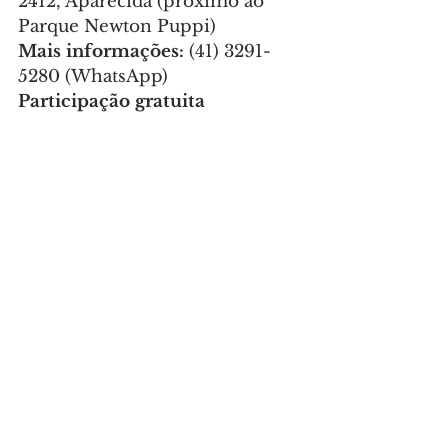
2412, Aparecida (próximo ao 
Parque Newton Puppi)
Mais informações: 
(41) 3291-
5280 (WhatsApp)
Participação gratuita
Fotos: Thatiana Bueno / 
Comunicação PMCL
GERAL
Comentários
Escreva um comentário
Últimas Notícias