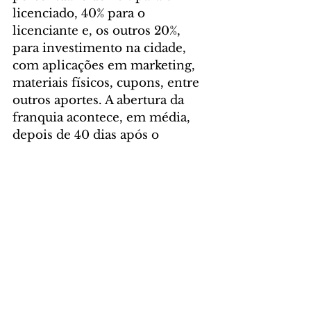
licenciado, 40% para o 
licenciante e, os outros 20%, 
para investimento na cidade, 
com aplicações em marketing, 
materiais físicos, cupons, entre 
outros aportes. A abertura da 
franquia acontece, em média, 
depois de 40 dias após o 
fechamento do contrato.
O Appétit Delivery nasceu no 
Paraná, já está presente em 13 
estados brasileiros, conta com 
mais de 4 mil estabelecimentos 
cadastrados no App e mais de 
1,5 mil entregadores em 
operação. O aplicativo foi 
desenvolvido pela Rhede 