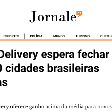
ESPORTES
POLÍCIA
MUNDO
TURISMO
CULTU
Delivery espera fechar
 cidades brasileiras
as
very oferece ganho acima da média para novo