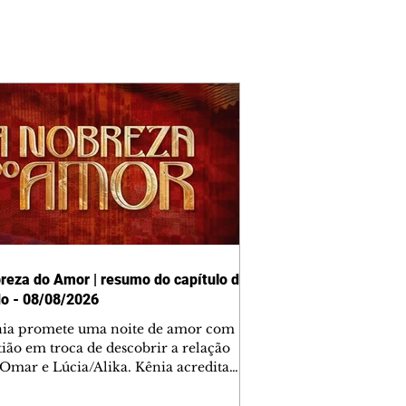
reza do Amor | resumo do capítulo de
o - 08/08/2026
nia promete uma noite de amor com
tião em troca de descobrir a relação
 Omar e Lúcia/Alika. Kênia acredita
inta esteja mesmo ao lado de Jendal, e
o convite para jantar com os dois.