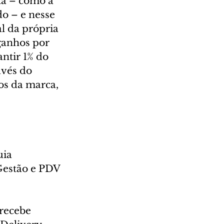
ta – como a 
o – e nesse 
l da própria 
ganhos por 
ntir 1% do 
avés do 
os da marca, 
uia 
Gestão e PDV 
recebe 