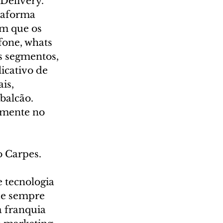
Delivery. 
taforma 
m que os 
fone, whats 
s segmentos, 
icativo de 
is, 
balcão. 
amente no 
o Carpes.
 tecnologia 
ue sempre 
 franquia 