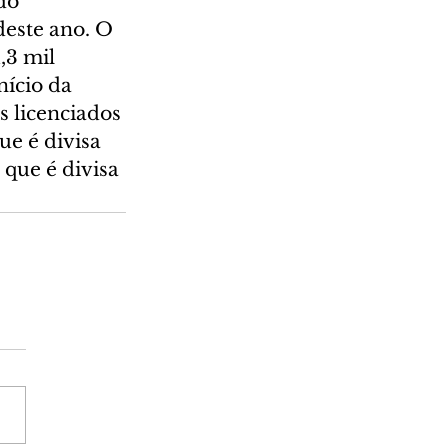
do 
deste ano. O 
,3 mil 
nício da 
 licenciados 
e é divisa 
que é divisa 