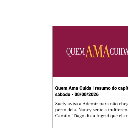
Quem Ama Cuida | resumo do capít
sábado - 08/08/2026
Suely avisa a Ademir para não che
perto dela. Nancy sente a indiferen
Camilo. Tiago diz a Ingrid que ela
competência para presidir a joalher
André conta a Pedro que a associaç