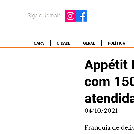
Siga o Jornale
CAPA
CIDADE
GERAL
POLÍTICA
Appétit 
com 150
atendid
04/10/2021
Franquia de deli