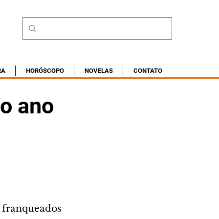
RA
HORÓSCOPO
NOVELAS
CONTATO
 o ano
s franqueados