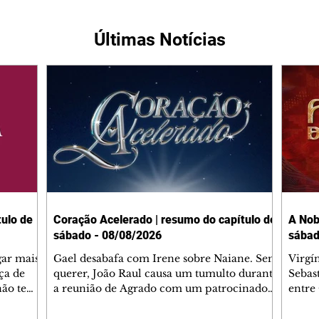
Últimas Notícias
ulo de
Coração Acelerado | resumo do capítulo de
A Nob
sábado - 08/08/2026
sábad
gar mais
Gael desabafa com Irene sobre Naiane. Sem
Virgí
ça de
querer, João Raul causa um tumulto durante
Sebas
 não tem
a reunião de Agrado com um patrocinador.
entre
ia.
Zilá orienta Osmar a seguir Cinara, que
que B
ão de
percebe a movimentação e alerta Ronei.
nega 