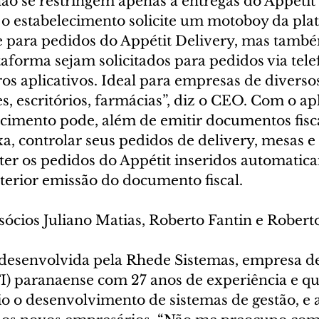
não se restringem apenas a entregas do Appétit 
 o estabelecimento solicite um motoboy da pla
para pedidos do Appétit Delivery, mas també
aforma sejam solicitados para pedidos via tele
ros aplicativos. Ideal para empresas de diverso
, escritórios, farmácias”, diz o CEO. Com o apl
ecimento pode, além de emitir documentos fisca
xa, controlar seus pedidos de delivery, mesas e 
 ter os pedidos do Appétit inseridos automatic
terior emissão do documento fiscal.
 sócios Juliano Matias, Roberto Fantin e Robert
 desenvolvida pela Rhede Sistemas, empresa de
I) paranaense com 27 anos de experiência e q
o o desenvolvimento de sistemas de gestão, e a