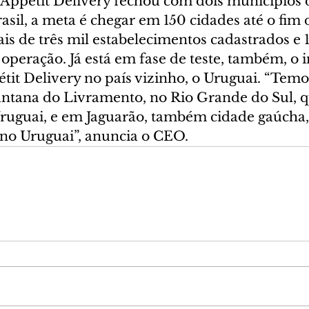
Appétit Delivery fechou com dois municípios 
il, a meta é chegar em 150 cidades até o fim 
is de três mil estabelecimentos cadastrados e 1
peração. Já está em fase de teste, também, o i
it Delivery no país vizinho, o Uruguai. “Temos
antana do Livramento, no Rio Grande do Sul, qu
ruguai, e em Jaguarão, também cidade gaúcha, 
no Uruguai”, anuncia o CEO.