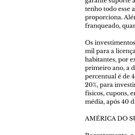
garante suporte 
tenho todo esse 
proporciona. Além
franqueado, quan
Os investimentos
mil para a licenç
habitantes, por 
primeiro ano, a d
percentual é de 4
20%, para invest
físicos, cupons, 
média, após 40 d
AMÉRICA DO S