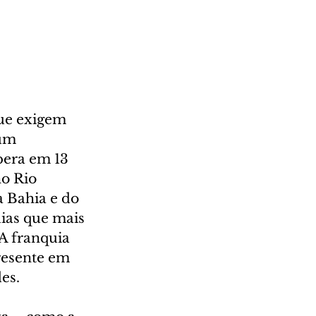
ue exigem 
um 
pera em 13 
o Rio 
a Bahia e do 
uias que mais 
A franquia 
resente em 
es.