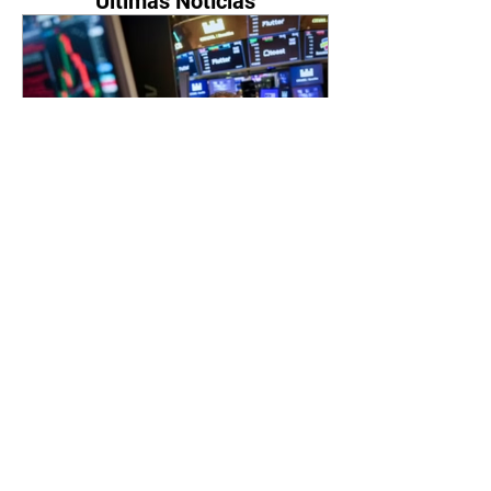
Últimas Notícias
FecomercioSP: mercado de
trabalho apoia otimismo do
consumidor, apesar de juros
e inflação
07/08/2026 A confiança do
consumidor na cidade de São
Paulo recuou em julho, mas
permaneceu em patamar de
otimismo, sustentada pelo
mercado de trabalho. Ainda
assim, a combinação de juros