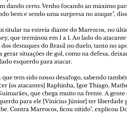
em dando certo. Venho focando ao máximo para
do bem e sendo uma surpresa no ataque", diss
i titular na estreia diante do Marrocos, no últ
sey, que terminou em 1 a 1. Ao lado do atacante 
m dos destaques do Brasil no duelo, tanto no apo
 gerar situações de gol, como na defesa, deixa
 lado esquerdo para atacar.
a que tem sido nosso desafogo, sabendo també
cer [os atacantes] Raphinha, Igor Thiago, Math
Guimarães, que chega muito na frente. A gente
uerdo para ele [Vinícius Júnior] ter liberdade p
abe. Contra Marrocos, ficou nítido", explicou D