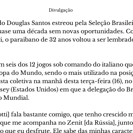
Divulgação
do Douglas Santos estreou pela Seleção Brasile
 quase uma década sem novas oportunidades. C
i, o paraibano de 32 anos voltou a ser lembrado
m seis dos 12 jogos sob comando do italiano qu
pa do Mundo, sendo o mais utilizado na posiçã
ta coletiva na manhã desta terça-feira (16), no
sey (Estados Unidos) em que a delegação do Bra
o Mundial.
tti] fala bastante comigo, que tenho crescido m
que me acompanha no Zenit [da Rússia], junto 
o que eu desfrute. Ele sabe das minhas caracterí