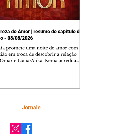
reza do Amor | resumo do capítulo de
o - 08/08/2026
nia promete uma noite de amor com
tião em troca de descobrir a relação
 Omar e Lúcia/Alika. Kênia acredita
inta esteja mesmo ao lado de Jendal, e
o convite para jantar com os dois.
 desabafa com Casemiro e conta que
ília de Lúcia/Alika tem uma dívida
mar. Ana Maria vai à casa de Manoel
estratada por Fortunato. José e Omar
tam sobre a possível jazida de
Siga
Jornale
tênio na região. Virgínia provoca
nes na frente de Marta. Binta s