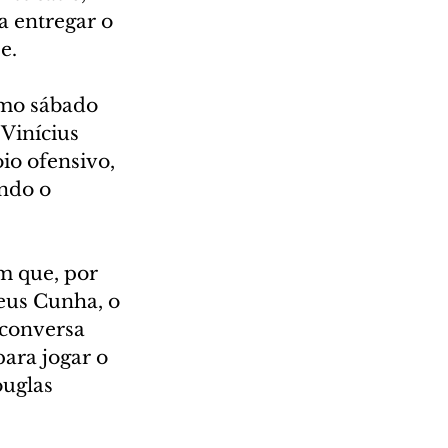
 entregar o 
e.
imo sábado 
Vinícius 
io ofensivo, 
ndo o 
m que, por 
eus Cunha, o 
 conversa 
ara jogar o 
ouglas 