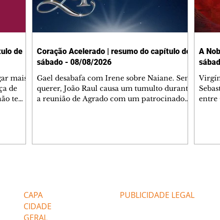
ulo de
Coração Acelerado | resumo do capítulo de
A Nob
sábado - 08/08/2026
sábad
gar mais
Gael desabafa com Irene sobre Naiane. Sem
Virgí
ça de
querer, João Raul causa um tumulto durante
Sebas
 não tem
a reunião de Agrado com um patrocinador.
entre
ia.
Zilá orienta Osmar a seguir Cinara, que
que B
ão de
percebe a movimentação e alerta Ronei.
nega 
ntino
Palhares confronta Cinara sobre a
Tonho
aproximação com Ronei. Eduarda pensa
a fam
una no
em pedir a Valéria para ficar com Sol. Gael
com O
a. Dora
decide terminar com Naiane. João Raul
e é d
m
inventa para Agrado que não está
comen
Editorias
Editais Certificados
Lyris
conseguindo conviver com seu sucesso, e
tungs
urante de
termina o relacionamento dos dois.
Dióge
CAPA
PUBLICIDADE LEGAL
CIDADE
GERAL