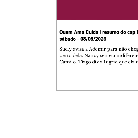
Quem Ama Cuida | resumo do capít
sábado - 08/08/2026
Suely avisa a Ademir para não che
perto dela. Nancy sente a indiferen
Camilo. Tiago diz a Ingrid que ela
competência para presidir a joalher
André conta a Pedro que a associaç
advogados expulsou Ademir. Laure
contrata Adriana para servir no
restaurante. Adriana vê Pedro e Br
restaurante. Bruna provoca Adrian
pede ajuda a André para marcar u
Contato comercial
encontro com Suely. Adriana diz a 
mmjornale@gmail.com
que está feliz trabalhando no resta
Telefone: (41) 99978-9956
Nanc
Redação