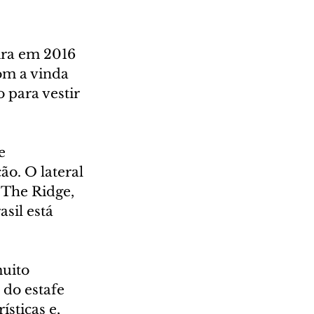
ira em 2016 
om a vinda 
 para vestir 
e 
o. O lateral 
 The Ridge, 
sil está 
uito 
do estafe 
sticas e, 