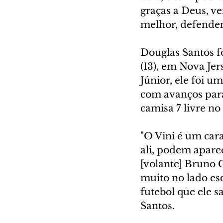
graças a Deus, v
melhor, defenden
Douglas Santos fo
(13), em Nova Jer
Júnior, ele foi u
com avanços para
camisa 7 livre no
"O Vini é um car
ali, podem apare
[volante] Bruno 
muito no lado esq
futebol que ele s
Santos.