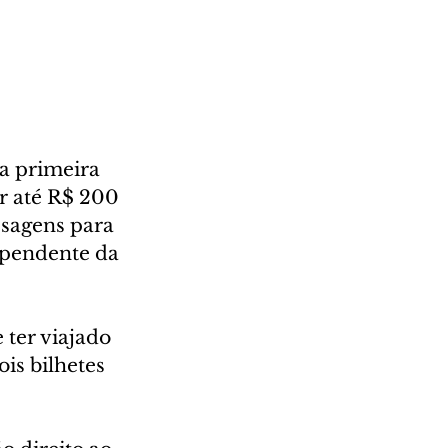
a primeira 
r até R$ 200 
ssagens para 
ependente da 
ter viajado 
is bilhetes 