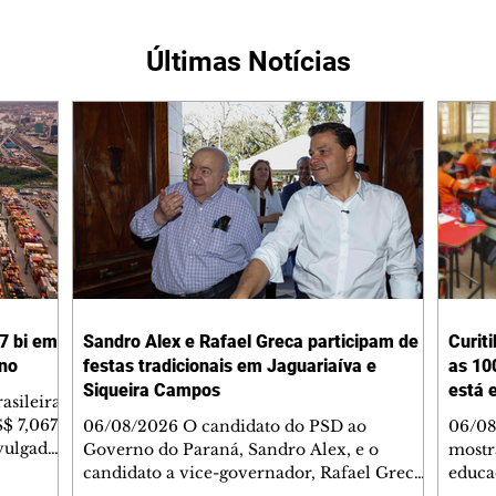
Últimas Notícias
7 bi em
Sandro Alex e Rafael Greca participam de
Curit
ano
festas tradicionais em Jaguariaíva e
as 10
Siqueira Campos
está 
asileira
S$ 7,067
06/08/2026 O candidato do PSD ao
06/08
vulgados
Governo do Paraná, Sandro Alex, e o
mostr
a de
candidato a vice-governador, Rafael Greca
educa
tério do
(MDB) participaram de duas grandes festas
apres