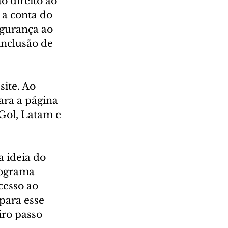
o direito ao 
 a conta do 
egurança ao 
nclusão de 
ite. Ao 
ara a página 
Gol, Latam e 
a ideia do 
rograma 
esso ao 
para esse 
ro passo 