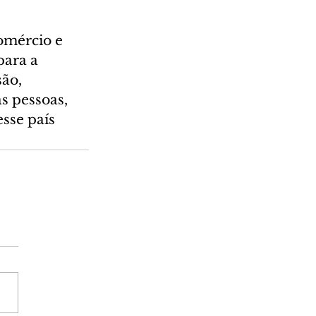
omércio e 
ara a 
ão, 
s pessoas, 
esse país 