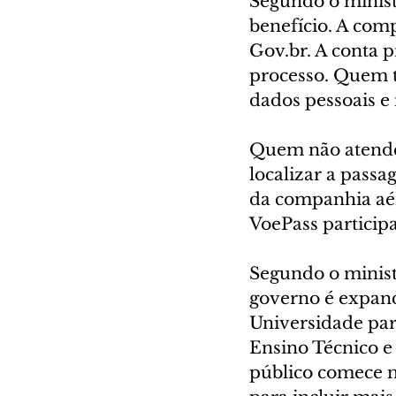
Segundo o ministé
benefício. A comp
Gov.br. A conta p
processo. Quem t
dados pessoais e 
Quem não atender 
localizar a passa
da companhia aér
VoePass particip
Segundo o ministr
governo é expand
Universidade par
Ensino Técnico e 
público comece n