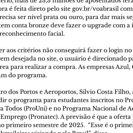
rio, mais de 23,3 milhões de aposentados terã
ra é feita direto pelo site gov.br/voabrasil com
recisa ser nível prata ou ouro, para dar mais s
em conta bronze deve fazer o upgrade com a i
reconhecimento facial. 
aos critérios não conseguirá fazer o login no s
gem desejada no site, o usuário é direcionado p
ea para realizar a compra. As empresas Azul, 
am do programa. 
o dos Portos e Aeroportos, Silvio Costa Filho, 
ir o programa para estudantes inscritos no P
a Todos (ProUni) e no Programa Nacional de Ac
Emprego (Pronatec). A previsão é que a oferta 
o primeiro semestre de 2025.  “Esse é o primei