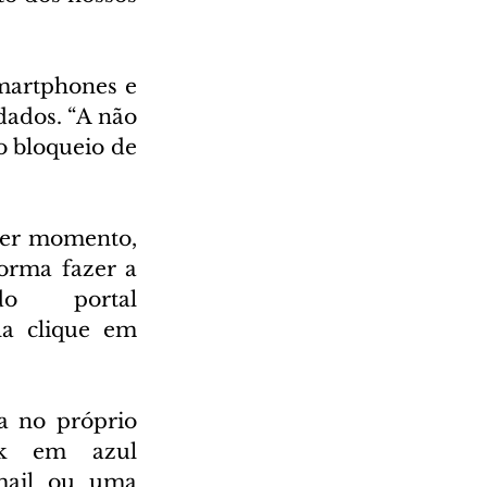
martphones e 
dados. “A não 
 bloqueio de 
uer momento, 
orma fazer a 
 portal 
a clique em 
a no próprio 
nk em azul 
mail ou uma 