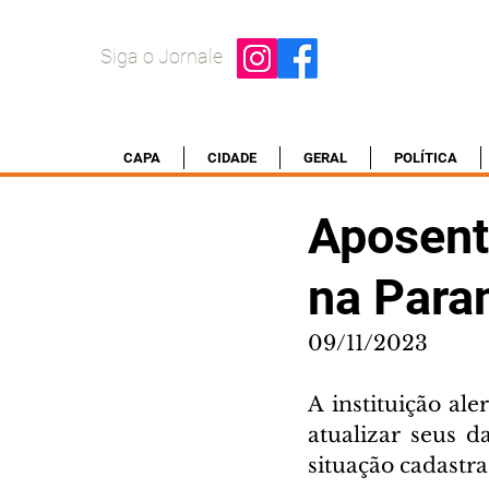
Siga o Jornale
CAPA
CIDADE
GERAL
POLÍTICA
Aposent
na Para
09/11/2023
A instituição ale
atualizar seus d
situação cadastra