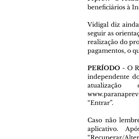
beneficiários à In
Vidigal diz ainda
seguir as orienta
realização do pr
pagamentos, o qu
PERÍODO 
- O R
independente do 
atualizaç
www.paranaprevi
“Entrar”.
Caso não lembre
aplicativo. A
“Recuperar/Alte