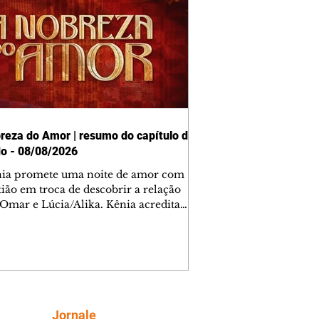
reza do Amor | resumo do capítulo de
o - 08/08/2026
nia promete uma noite de amor com
tião em troca de descobrir a relação
 Omar e Lúcia/Alika. Kênia acredita
inta esteja mesmo ao lado de Jendal, e
o convite para jantar com os dois.
 desabafa com Casemiro e conta que
ília de Lúcia/Alika tem uma dívida
mar. Ana Maria vai à casa de Manoel
estratada por Fortunato. José e Omar
tam sobre a possível jazida de
Siga
Jornale