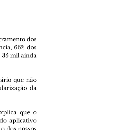
tramento dos 
cia, 66% dos 
 35 mil ainda 
ário que não 
larização da 
xplica que o 
o aplicativo 
o dos nossos 