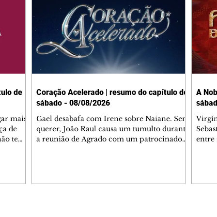
ulo de
Coração Acelerado | resumo do capítulo de
A Nob
sábado - 08/08/2026
sábad
gar mais
Gael desabafa com Irene sobre Naiane. Sem
Virgí
ça de
querer, João Raul causa um tumulto durante
Sebas
 não tem
a reunião de Agrado com um patrocinador.
entre
ia.
Zilá orienta Osmar a seguir Cinara, que
que B
ão de
percebe a movimentação e alerta Ronei.
nega 
ntino
Palhares confronta Cinara sobre a
Tonho
aproximação com Ronei. Eduarda pensa
a fam
una no
em pedir a Valéria para ficar com Sol. Gael
com O
a. Dora
decide terminar com Naiane. João Raul
e é d
m
inventa para Agrado que não está
comen
Editorias
Editais Certificados