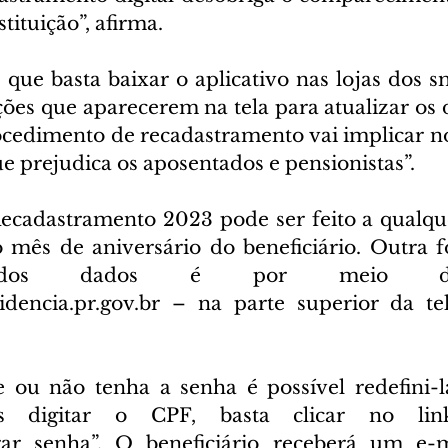
stituição”, afirma.
 que basta baixar o aplicativo nas lojas dos s
ções que aparecerem na tela para atualizar os 
ocedimento de recadastramento vai implicar no
e prejudica os aposentados e pensionistas”.
ecadastramento 2023 pode ser feito a qualq
mês de aniversário do beneficiário. Outra f
ão dos dados é por meio do
dencia.pr.gov.br – na parte superior da tel
 ou não tenha a senha é possível redefini-l
pós digitar o CPF, basta clicar no li
rar senha”. O beneficiário receberá um e-