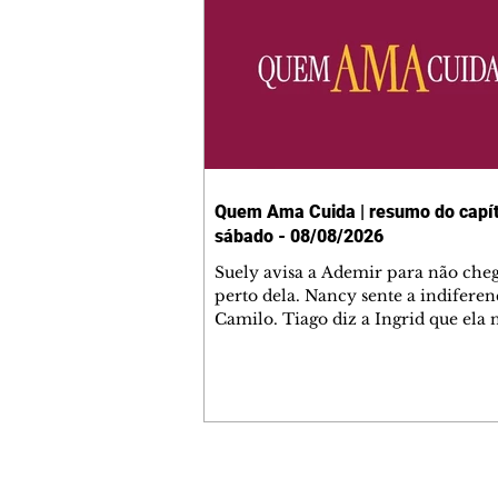
Quem Ama Cuida | resumo do capít
sábado - 08/08/2026
Suely avisa a Ademir para não che
perto dela. Nancy sente a indiferen
Camilo. Tiago diz a Ingrid que ela
competência para presidir a joalher
André conta a Pedro que a associaç
advogados expulsou Ademir. Laure
contrata Adriana para servir no
restaurante. Adriana vê Pedro e Br
restaurante. Bruna provoca Adrian
pede ajuda a André para marcar u
Contato comercial