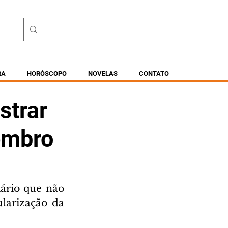
RA
HORÓSCOPO
NOVELAS
CONTATO
strar
embro
ário que não 
larização da 