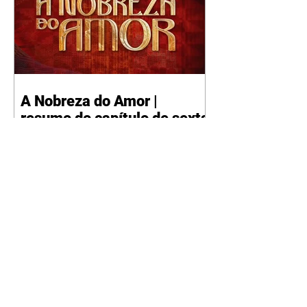
A Nobreza do Amor |
resumo do capítulo de sexta
- 07/08/2026
Omar afirma a Tonho que lutará
pelo amor de Alika. Salma
repreende Miguel e Fátima por
terem sido rudes com Omar.
Maria Helena aconselha Manoel
sobre seu namoro com Ana
Maria. Pressionado, Bakari revela
a Jendal que Chinua esteve em
terras inimigas. Omar pede que
Alika o acompanhe até a agência