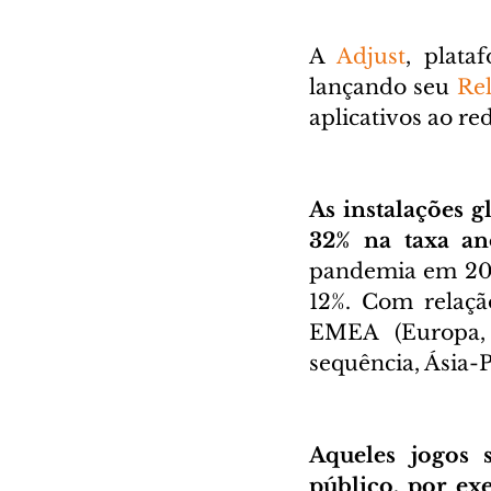
A 
Adjust
, plata
lançando seu
Re
aplicativos ao r
As instalações 
32% na taxa a
pandemia em 202
12%. Com relaçã
EMEA (Europa, 
sequência, Ásia-P
Aqueles jogos 
público, por ex