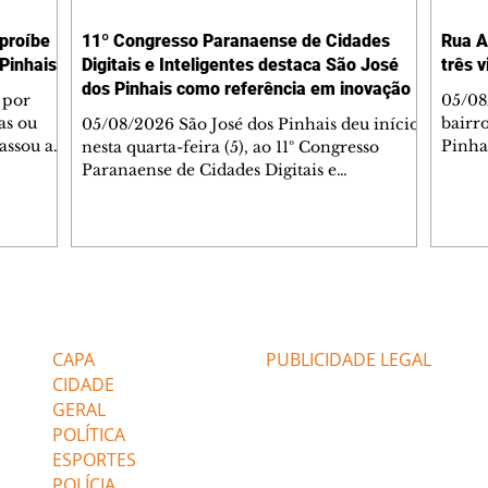
 proíbe
11º Congresso Paranaense de Cidades
Rua A
Pinhais
Digitais e Inteligentes destaca São José
três 
dos Pinhais como referência em inovação
 por
05/08
as ou
bairr
05/08/2026 São José dos Pinhais deu início,
assou a
Pinha
nesta quarta-feira (5), ao 11º Congresso
s. A
asfál
Paranaense de Cidades Digitais e
ipal nº
conju
Inteligentes, principal encontro estadual
231/2023
pavim
voltado à inovação na gestão pública.
bem-
També
Promovido pela Rede Cidade Digital (RCD),
Jorge
em parceria com a Prefeitura de São José
Dióge
dos Pinhais, o evento acontece no
pavim
Aeroporto Internacional Afonso Pena e
Editorias
Editais Certificados
, além
de tr
reúne, até quinta-feira (6), prefeitos,
am a
superf
secretários, vereadores, servidores públicos,
CAPA
PUBLICIDADE LEGAL
veícu
especialistas e empresas de tecnologia de
CIDADE
GERAL
POLÍTICA
ESPORTES
POLÍCIA