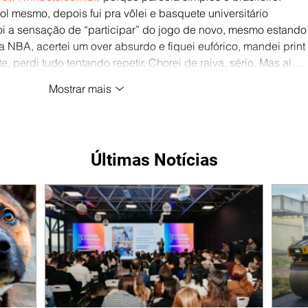
l mesmo, depois fui pra vôlei e basquete universitário 
i a sensação de “participar” do jogo de novo, mesmo estando
 NBA, acertei um over absurdo e fiquei eufórico, mandei print 
 perdi tudo tentando repetir. Chorei de raiva, sério. Mas aí…
Mostrar mais
Últimas Notícias