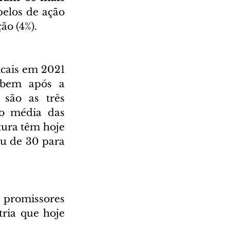
pelos de ação 
o (4%).   
cais em 2021 
bem após a 
são as três 
o média das 
ura têm hoje 
u de 30 para 
 promissores 
ria que hoje 