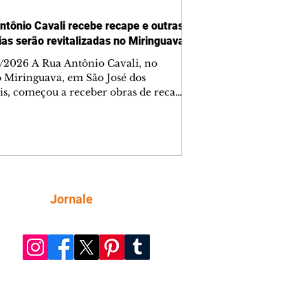
ntônio Cavali recebe recape e outras
vias serão revitalizadas no Miringuava
/2026 A Rua Antônio Cavali, no
o Miringuava, em São José dos
is, começou a receber obras de recape
tico. A intervenção faz parte de um
nto de serviços que vai melhorar a
entação de quatro ruas da região.
m estão previstas obras nas ruas
 da Silva, Everton Pugin de Abreu e
nes Abelardino da Silva. A nova
entação deve melhorar as condições
Siga
Jornale
áfego nas vias, proporcionando uma
ície mais regular para a circulação de