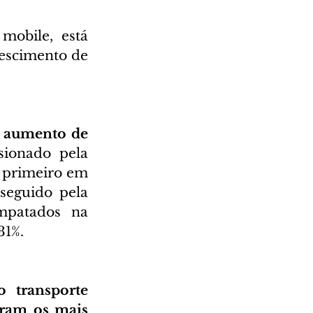
obile, está 
rescimento de 
 aumento de 
ionado pela 
primeiro em 
eguido pela 
patados na 
31%. 
 transporte 
ram os mais 