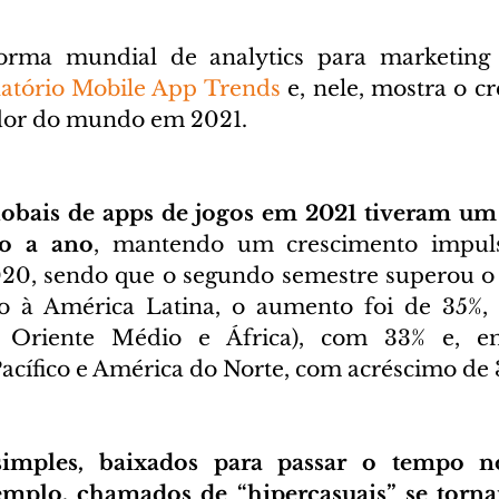
forma mundial de analytics para marketing m
latório Mobile App Trends
 e, nele, mostra o c
edor do mundo em 2021. 
globais de apps de jogos em 2021 tiveram um
no a ano
, mantendo um crescimento impuls
0, sendo que o segundo semestre superou o 
o à América Latina, o aumento foi de 35%, s
Oriente Médio e África), com 33% e, em
acífico e América do Norte, com acréscimo de 
simples, baixados para passar o tempo no
emplo, chamados de “hipercasuais” se torna