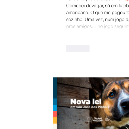
Comecei devagar, só em futebo
americano. O que me pegou fo
sozinho. Uma vez, num jogo da
pros amigos… no jogo seguinte,
Curtir