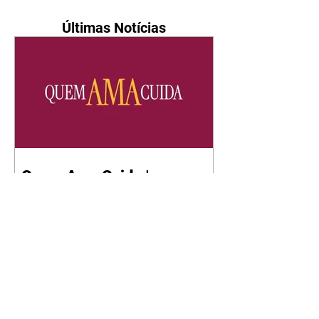
Últimas Notícias
Quem Ama Cuida | resumo
do capítulo de sábado -
08/08/2026
Suely avisa a Ademir para não
chegar mais perto dela. Nancy
sente a indiferença de Camilo.
Tiago diz a Ingrid que ela não
tem competência para presidir a