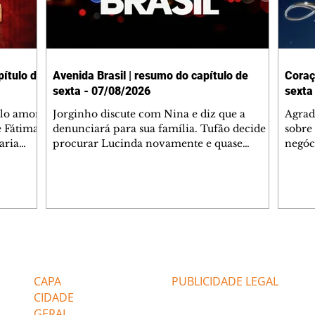
ítulo de
Avenida Brasil | resumo do capítulo de
Coraç
sexta - 07/08/2026
sexta
elo amor
Jorginho discute com Nina e diz que a
Agrad
e Fátima
denunciará para sua família. Tufão decide
sobre 
aria
procurar Lucinda novamente e quase
negóc
u
encontra Nina no lixão. Débora se
Janet
do,
preocupa com Jorginho. Monalisa pede que
Verôn
esteve
Olenka não a deixe sozinha. Tufão
inform
 Alika o
encontra Jorginho e o leva para casa. Max é
procu
. Chinua
hostil com Carminha. Diógenes se irrita
que e
quando Tavinho diz que não negociará o
decep
 Pascoal
passe de Roni por causa de sua sexualidade.
que s
Editorias
Editais Certificados
re que
Janaína admite para Jorginho que Lúcio e
preoc
r aos
Max estavam envolvidos na tentativa de
Cinar
CAPA
PUBLICIDADE LEGAL
assalto à
desco
CIDADE
GERAL