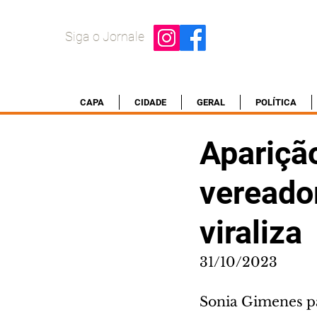
Siga o Jornale
CAPA
CIDADE
GERAL
POLÍTICA
Apariçã
vereado
viraliza
31/10/2023
Sonia Gimenes p