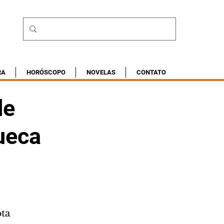
RA
HORÓSCOPO
NOVELAS
CONTATO
de
ueca
ota