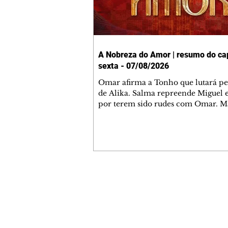
A Nobreza do Amor | resumo do cap
sexta - 07/08/2026
Omar afirma a Tonho que lutará p
de Alika. Salma repreende Miguel 
por terem sido rudes com Omar. M
Helena aconselha Manoel sobre se
namoro com Ana Maria. Pressiona
Bakari revela a Jendal que Chinua 
em terras inimigas. Omar pede que
acompanhe até a agência bancária
alerta Dumi, Akin e Ladisa sobre as
desconfianças de Jendal, que sonda
Contato comercial
sobre seu conselheiro. Chinua suge
mmjornale@gmail.com
Kênia reveja sua decisão de se junta
Telefone: (41) 99978-9956
rebel
Redação