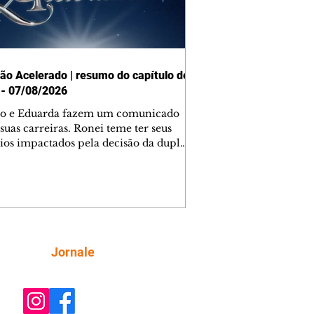
ão Acelerado | resumo do capítulo de
 - 07/08/2026
o e Eduarda fazem um comunicado
suas carreiras. Ronei teme ter seus
ios impactados pela decisão da dupla.
e decide prestar queixa contra
ica. Gael descobre que Naiane passou
ações sigilosas para Talita. Ronei
ra Verônica novamente e descobre
la deixou Bom Retorno. Gael se
ciona com Naiane. Valéria anuncia
e mudará de país, e Eduarda se
Siga
Jornale
upa com Sol. Palhares desconfia de
a em relação a Zilá. Ronei e Cinara
nfia