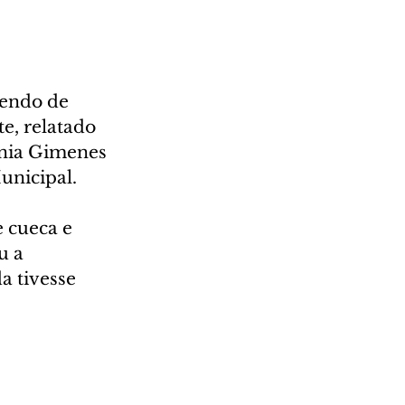
endo de 
e, relatado 
nia Gimenes 
unicipal.
 cueca e 
u a 
a tivesse 