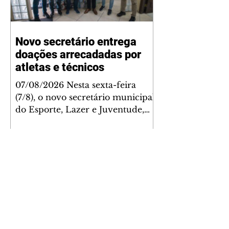
Novo secretário entrega
doações arrecadadas por
atletas e técnicos
07/08/2026 Nesta sexta-feira
(7/8), o novo secretário municipal
do Esporte, Lazer e Juventude,
José Antônio de Melo Filho, fez a
entrega de 5.873 fraldas
geriátricas arrecadadas durante a
Campanha de Atenção à Pessoa
Idosa à Fundação de Ação Social
(FAS). A doação é uma
contrapartida social de atletas,
paratletas, técnicos e instituições
contemplados pela Lei Municipal