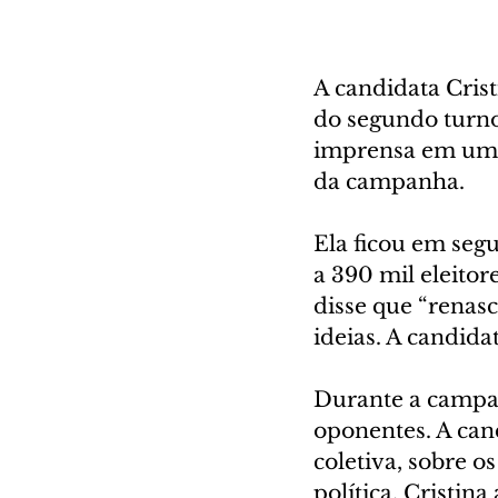
A candidata Cris
do segundo turno
imprensa em um h
da campanha.
Ela ficou em seg
a 390 mil eleitor
disse que “renas
ideias. A candid
Durante a campan
oponentes. A can
coletiva, sobre o
política. Cristin