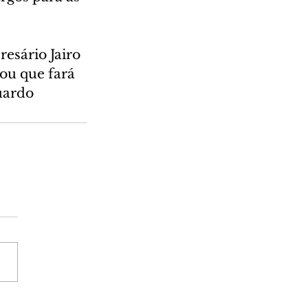
esário Jairo 
ou que fará 
uardo 