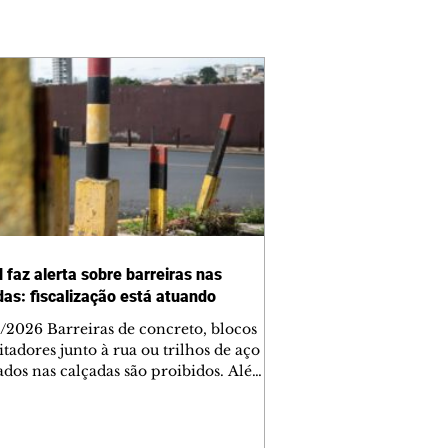
 faz alerta sobre barreiras nas
das: fiscalização está atuando
/2026 Barreiras de concreto, blocos
tadores junto à rua ou trilhos de aço
lados nas calçadas são proibidos. Além
rem obstáculos para a livre circulação
destres, essas estruturas podem causar
rar acidentes de trânsito — e os