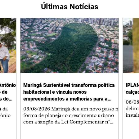
Últimas Notícias
Antônio
Maringá Sustentável transforma política
IPLAN
o de
habitacional e vincula novos
calça
s do
empreendimentos a melhorias para a
06/08
cidade
delimi
a da
06/08/2026 Maringá deu um novo passo na
insta
tônio
forma de planejar o crescimento urbano
de se
com a sanção da Lei Complementar nº
de pe
res com
1.544, que institui o Programa Maringá
ou pio
Dr.
Sustentável. A nova legislação estabelece