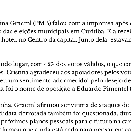
tina Graeml (PMB) falou com a imprensa após o
 das eleições municipais em Curitiba. Ela rece
otel, no Centro da capital. Junto dela, esta
undo lugar, com 42% dos votos válidos, o que c
es. Cristina agradeceu aos apoiadores pelos voto
ceu um sentimento adormecido” pelo desejo de
ata foi o nome de oposição a Eduardo Pimentel 
ha, Graeml afirmou ser vítima de ataques de 
didata derrotada também foi questionada, dur
s próximos planos pessoais para o futuro na car
a afirmou que ainda está cedo para pensar em ca