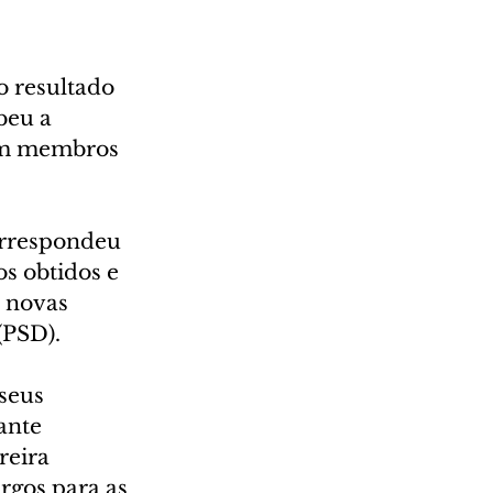
 resultado 
beu a 
vam membros 
orrespondeu 
s obtidos e 
 novas 
(PSD).
seus 
ante 
reira 
rgos para as 