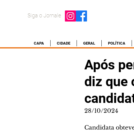
Siga o Jornale
CAPA
CIDADE
GERAL
POLÍTICA
Após pe
diz que 
candidat
28/10/2024
Candidata obteve