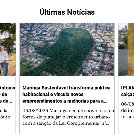
Últimas Notícias
Antônio
Maringá Sustentável transforma política
IPLAN
o de
habitacional e vincula novos
calça
s do
empreendimentos a melhorias para a
06/08
cidade
delimi
a da
06/08/2026 Maringá deu um novo passo na
insta
tônio
forma de planejar o crescimento urbano
de se
com a sanção da Lei Complementar nº
de pe
res com
1.544, que institui o Programa Maringá