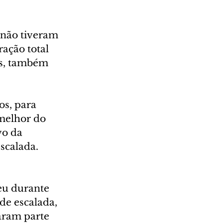
 não tiveram 
ação total 
es, também 
os, para 
melhor do 
vo da 
Escalada.
eu durante 
de escalada, 
aram parte 