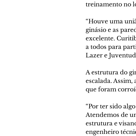
treinamento no lo
“Houve uma união
ginásio e as pared
excelente. Curiti
a todos para part
Lazer e Juventude
A estrutura do g
escalada. Assim,
que foram corroí
“Por ter sido alg
Atendemos de uma
estrutura e visan
engenheiro técn