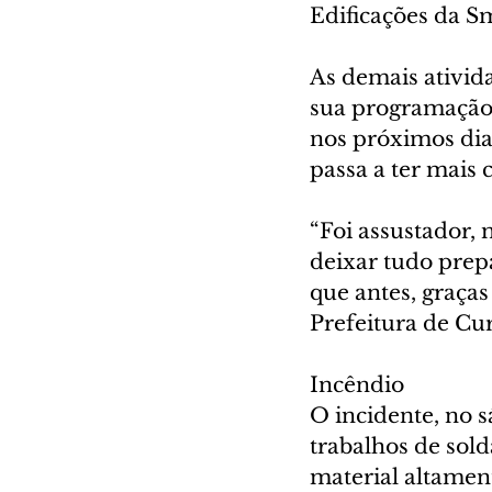
Edificações da S
As demais ativid
sua programação a
nos próximos dias
passa a ter mais
“Foi assustador, 
deixar tudo prepa
que antes, graça
Prefeitura de Cur
Incêndio
O incidente, no s
trabalhos de sold
material altamen