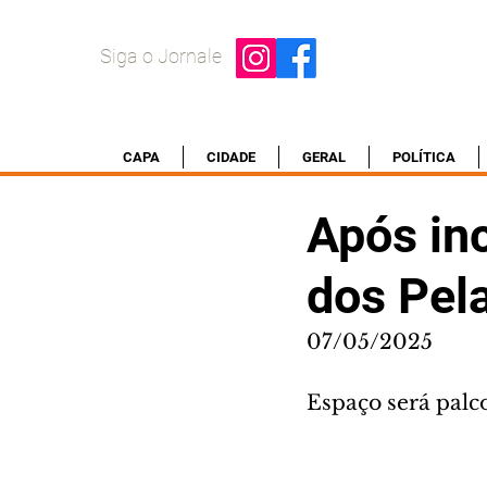
Siga o Jornale
CAPA
CIDADE
GERAL
POLÍTICA
Após in
dos Pel
07/05/2025
Espaço será palc