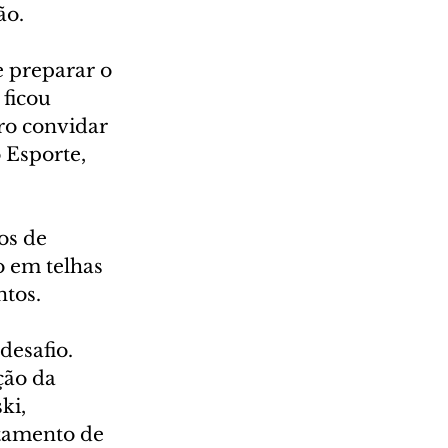
ão.
 preparar o 
 ficou 
ro convidar 
 Esporte, 
os de 
 em telhas 
ntos.
desafio. 
ção da 
ki, 
tamento de 