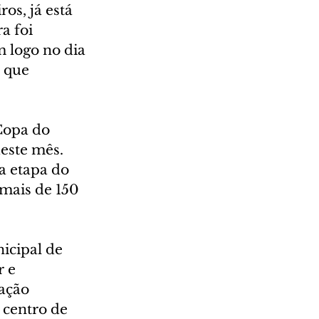
s, já está 
a foi 
 logo no dia 
 que 
Copa do 
este mês. 
a etapa do 
mais de 150 
icipal de 
 e 
ação 
centro de 