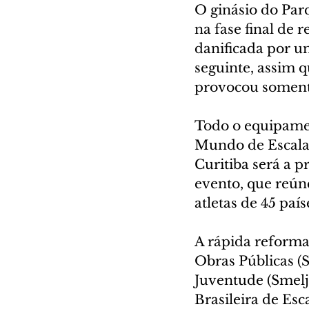
O ginásio do Parq
na fase final de r
danificada por u
seguinte, assim 
provocou somente
Todo o equipamen
Mundo de Escalada
Curitiba será a 
evento, que reúne
atletas de 45 país
A rápida reforma
Obras Públicas (S
Juventude (Smelj
Brasileira de Es