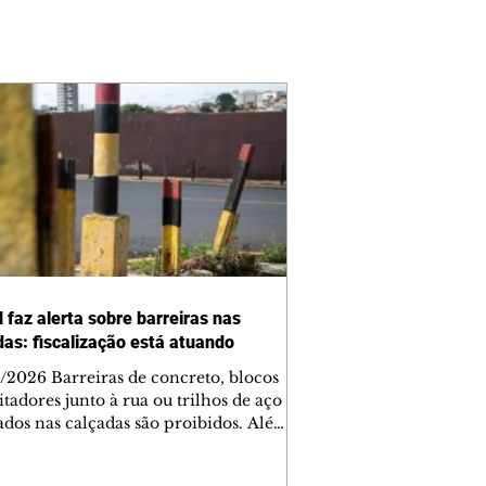
 faz alerta sobre barreiras nas
das: fiscalização está atuando
/2026 Barreiras de concreto, blocos
tadores junto à rua ou trilhos de aço
lados nas calçadas são proibidos. Além
rem obstáculos para a livre circulação
destres, essas estruturas podem causar