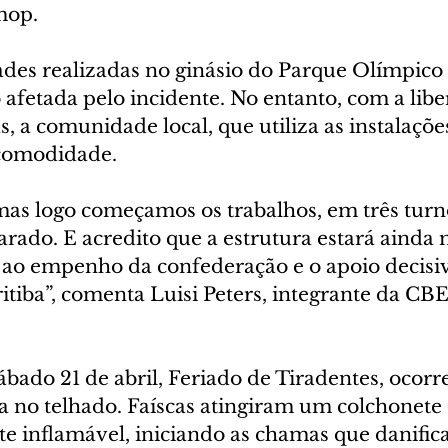
mop.
ades realizadas no ginásio do Parque Olímpico
fetada pelo incidente. No entanto, com a liber
, a comunidade local, que utiliza as instalaçõ
 comodidade.
mas logo começamos os trabalhos, em três turn
rado. E acredito que a estrutura estará ainda 
s ao empenho da confederação e o apoio decisi
itiba”, comenta Luisi Peters, integrante da CB
ábado 21 de abril, Feriado de Tiradentes, ocorr
a no telhado. Faíscas atingiram um colchonete 
te inflamável, iniciando as chamas que danific