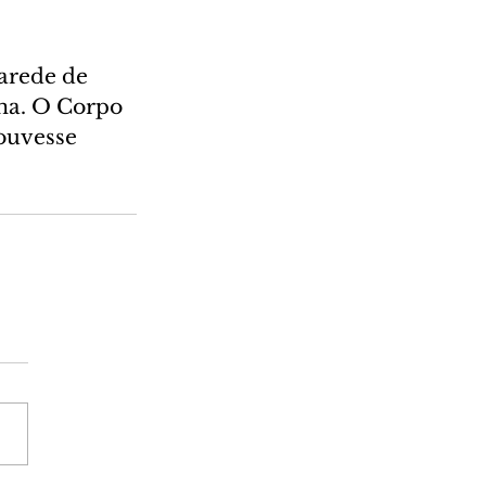
arede de 
na. O Corpo 
ouvesse 