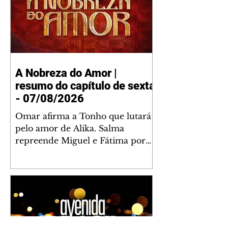
A Nobreza do Amor |
resumo do capítulo de sexta
- 07/08/2026
Omar afirma a Tonho que lutará
pelo amor de Alika. Salma
repreende Miguel e Fátima por
terem sido rudes com Omar.
Maria Helena aconselha Manoel
sobre seu namoro com Ana
Maria. Pressionado, Bakari revela
a Jendal que Chinua esteve em
terras inimigas. Omar pede que
Alika o acompanhe até a agência