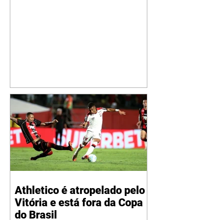
especial de sua nova aeronave. O
cantor compartilhou nesta
quinta-feira, 6, registros do
jatinho recém-adquirido e
mostrou que decidiu personalizar
o espaço com uma ilustração que
reúne Virginia Fonseca e os três
filhos que eles tiveram juntos:
Maria Alice, Maria Flor e José
Leonardo. Na imagem, aparecem
os apelidos dos integrantes da
família, entre eles "Papai",
"Mamãe",
Athletico é atropelado pelo
Vitória e está fora da Copa
do Brasil