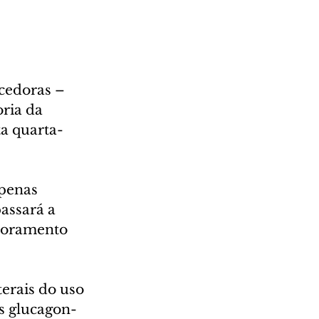
cedoras – 
ria da 
ta quarta-
penas 
assará a 
toramento 
terais do uso 
s glucagon-