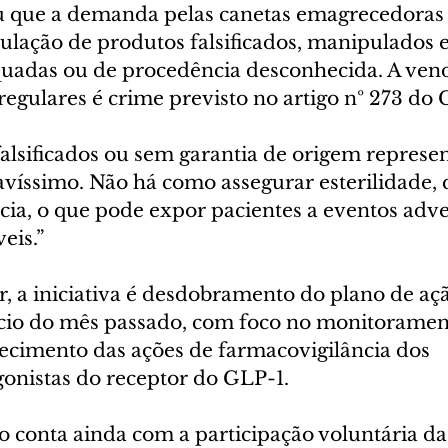
 que a demanda pelas canetas emagrecedoras
culação de produtos falsificados, manipulados 
uadas ou de procedência desconhecida. A vend
egulares é crime previsto no artigo nº 273 do 
lsificados ou sem garantia de origem repres
ravíssimo. Não há como assegurar esterilidade, 
ia, o que pode expor pacientes a eventos adver
eis.”
, a iniciativa é desdobramento do plano de aç
cio do mês passado, com foco no monitoramen
lecimento das ações de farmacovigilância dos 
nistas do receptor do GLP-1.
conta ainda com a participação voluntária da