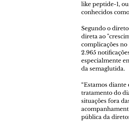
like peptide-1, 
conhecidos como
Segundo o diret
direta ao "cresc
complicações no 
2.965 notificaçõ
especialmente em
da semaglutida.
“Estamos diante
tratamento do di
situações fora d
acompanhamento c
pública da direto