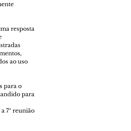
mente 
ma resposta 
e 
stradas 
mentos, 
os ao uso 
 para o 
pandido para 
a 7ª reunião 