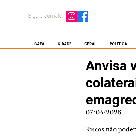
Siga o Jornale
CAPA
CIDADE
GERAL
POLÍTICA
Anvisa v
colatera
emagre
07/05/2026
Riscos não podem