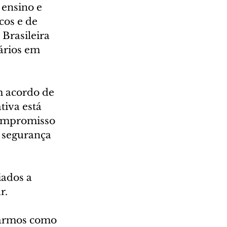
 ensino e 
cos e de 
Brasileira 
ários em 
 acordo de 
tiva está 
compromisso 
a segurança 
iados a 
r.
harmos como 