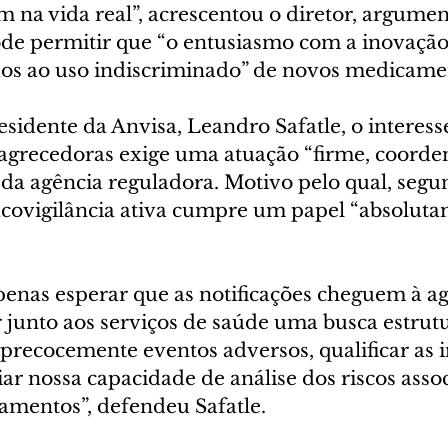
m na vida real”, acrescentou o diretor, argume
de permitir que “o entusiasmo com a inovação
ados ao uso indiscriminado” de novos medicame
esidente da Anvisa, Leandro Safatle, o interes
agrecedoras exige uma atuação “firme, coorde
 da agência reguladora. Motivo pelo qual, segun
ovigilância ativa cumpre um papel “absoluta
nas esperar que as notificações cheguem à ag
r junto aos serviços de saúde uma busca estrut
 precocemente eventos adversos, qualificar as 
ar nossa capacidade de análise dos riscos asso
amentos”, defendeu Safatle.