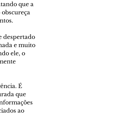
ntando que a 
 obscureça 
ntos.
se despertado 
nada e muito 
do ele, o 
mente 
ência. É 
urada que 
informações 
ciados ao 