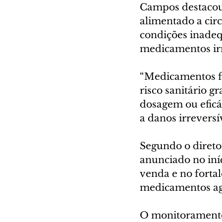
Campos destacou
alimentado a cir
condições inadeq
medicamentos irr
“Medicamentos fa
risco sanitário g
dosagem ou eficác
a danos irreversív
Segundo o diretor
anunciado no iní
venda e no forta
medicamentos ago
O monitoramento 