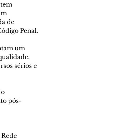
 tem 
em 
a de 
Código Penal.
entam um 
qualidade, 
sos sérios e 
ão 
to pós-
 Rede 