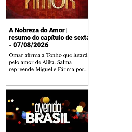
A Nobreza do Amor |
resumo do capítulo de sexta
- 07/08/2026
Omar afirma a Tonho que lutará
pelo amor de Alika. Salma
repreende Miguel e Fátima por
terem sido rudes com Omar.
Maria Helena aconselha Manoel
sobre seu namoro com Ana
Maria. Pressionado, Bakari revela
a Jendal que Chinua esteve em
terras inimigas. Omar pede que
Alika o acompanhe até a agência
bancária. Chinua alerta Dumi,