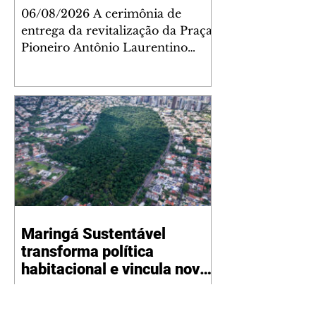
encontro para famílias e
06/08/2026 A cerimônia de
moradores do Jardim
entrega da revitalização da Praça
Liberdade
Pioneiro Antônio Laurentino
Tavares, localizada no
cruzamento da Avenida dos
Palmares com as ruas Laudelino
Pedro da Silva e Dr. Chrisóstomo
Capinan, no Jardim Liberdade,
ocorreu nesta quinta-feira, 6. O
espaço recebeu melhorias que
ampliam as opções de lazer e
convivência da comunidade,
tornando a praça mais acessível,
Maringá Sustentável
segura e confortável para
transforma política
moradores de todas as idades.
Entre as intervenções estão a
habitacional e vincula novos
instalação d
empreendimentos a
06/08/2026 Maringá deu um
melhorias para a cidade
novo passo na forma de planejar