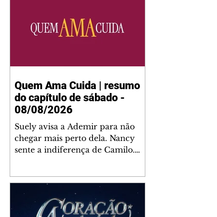
Quem Ama Cuida | resumo
do capítulo de sábado -
08/08/2026
Suely avisa a Ademir para não
chegar mais perto dela. Nancy
sente a indiferença de Camilo.
Tiago diz a Ingrid que ela não
tem competência para presidir a
joalheria. André conta a Pedro
que a associação de advogados
expulsou Ademir. Laurentino