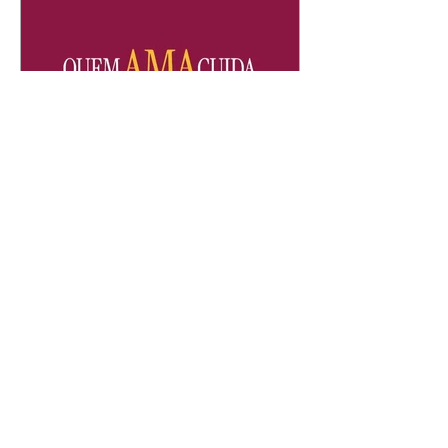
Quem Ama Cuida | resumo
do capítulo de sábado -
08/08/2026
Suely avisa a Ademir para não
chegar mais perto dela. Nancy
sente a indiferença de Camilo.
Tiago diz a Ingrid que ela não
tem competência para presidir a
joalheria. André conta a Pedro
que a associação de advogados
expulsou Ademir. Laurentino