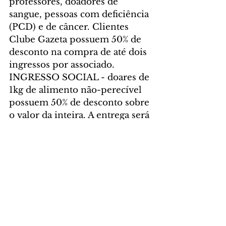
professores, doadores de 
sangue, pessoas com deficiência 
(PCD) e de câncer. Clientes 
Clube Gazeta possuem 50% de 
desconto na compra de até dois 
ingressos por associado.  
INGRESSO SOCIAL - doares de 
1kg de alimento não-perecível 
possuem 50% de desconto sobre 
o valor da inteira. A entrega será 
feita na entrada do evento. 
Promoções não cumulativas 
com descontos previstos por 
Lei. 
Forma de pagamento: dinheiro, 
crédito e Pix
Pontos de Venda: 
www.blueticket.com.br  