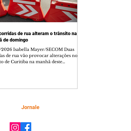
corridas de rua alteram o trânsito na
ã de domingo
/2026 Isabella Mayer/SECOM Duas
das de rua vão provocar alterações no
ito de Curitiba na manhã deste
go (9/8). As mudanças começam às
e afetam principalmente as regiões do
m das Américas e do Água Verde.
es de trânsito e monitores farão o
anhamento das provas. A orientação
a que os motoristas programem os
camentos com antecedência,
Siga
Jornale
tem a sinalização provisória e as
ações dos agentes de trânsito,
ando rotas al