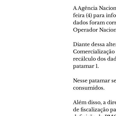
A Agência Nacion
feira (4) para in
dados foram corr
Operador Nacion
Diante dessa alt
Comercialização 
recálculo dos da
patamar 1.
Nesse patamar se
consumidos.
Além disso, a di
de fiscalização p