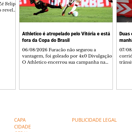
é Felipe
 revelar
ronave.
-feira,
rido e
Athletico é atropelado pelo Vitória e está
Duas 
o espaço
fora da Copa do Brasil
manh
inia
veram
06/08/2026 Furacão não segurou a
07/08
sé
vantagem, foi goleado por 4x0 Divulgação
corri
s
O Athletico encerrou sua campanha na
trâns
 entre
Copa do Brasil nesta quinta-feira (6), em
domin
uma noite infeliz em Salvador (BA). O time
5h30 
paranaense foi superado por 4×0 pelo
Jardi
Vitória, no Barradão, e viu derreter a
Agent
vantagem de dois gols que levou da Arena
acomp
da Baixada. A equipe baiana marcou dois
é par
gols em cada tempo. Renê e Erick
deslo
Editorias
Editais Certificados
balançaram a rede no primeiro. Renê e
respei
Marinho fecharam a conta no segundo.
orient
CAPA
PUBLICIDADE LEGAL
Superado por 4×
utiliz
CIDADE