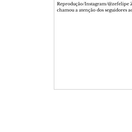
Reprodução/Instagram/@zefelipe Z
chamou a atenção dos seguidores ao
um detalhe especial de sua nova ae
O cantor compartilhou nesta quinta
6, registros do jatinho recém-adqui
mostrou que decidiu personalizar 
com uma ilustração que reúne Virg
Fonseca e os três filhos que eles ti
juntos: Maria Alice, Maria Flor e Jo
Leonardo. Na imagem, aparecem o
apelidos dos integrantes da família,
eles "Papai", "Mamãe",
Contato comercial
mmjornale@gmail.com
Telefone: (41) 99978-9956