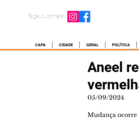
Siga o Jornale
CAPA
CIDADE
GERAL
POLÍTICA
Aneel r
vermelh
05/09/2024
Mudança ocorre 