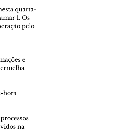
nesta quarta-
amar 1. Os 
eração pelo 
rmações e 
vermelha 
t-hora 
 processos 
vidos na 