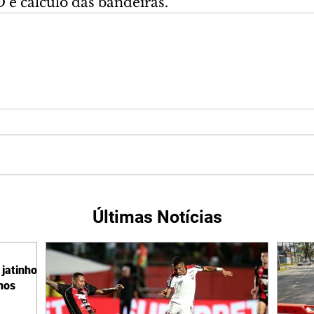
 e cálculo das bandeiras.
Últimas Notícias
jatinho
lhos