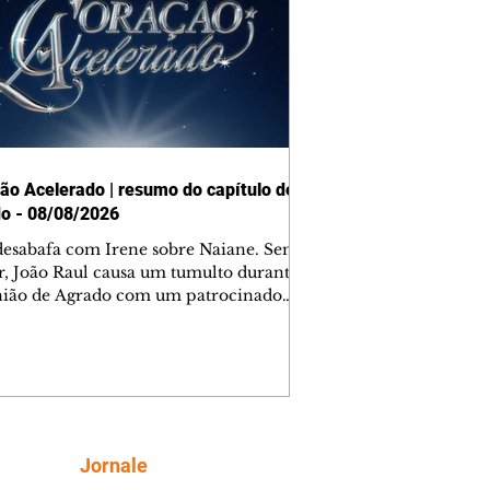
ão Acelerado | resumo do capítulo de
o - 08/08/2026
desabafa com Irene sobre Naiane. Sem
r, João Raul causa um tumulto durante
nião de Agrado com um patrocinador.
orienta Osmar a seguir Cinara, que
be a movimentação e alerta Ronei.
res confronta Cinara sobre a
imação com Ronei. Eduarda pensa
dir a Valéria para ficar com Sol. Gael
e terminar com Naiane. João Raul
ta para Agrado que não está
Siga
Jornale
guindo conviver com seu sucesso, e