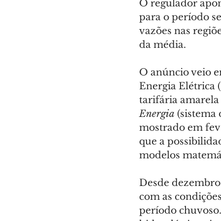
O regulador apon
para o período se
vazões nas regiõ
da média.
O anúncio veio e
Energia Elétrica 
tarifária amarela
Energia
 (sistema
mostrado em feve
que a possibilida
modelos matemát
Desde dezembro d
com as condições
período chuvoso.