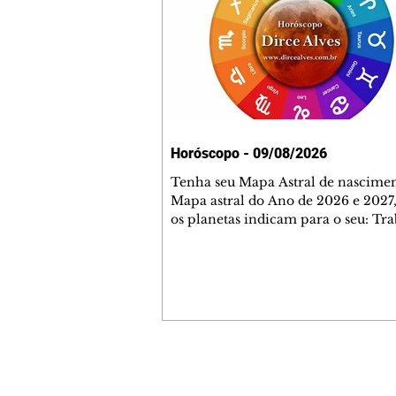
Horóscopo - 09/08/2026
Tenha seu Mapa Astral de nascimen
Mapa astral do Ano de 2026 e 2027,
os planetas indicam para o seu: Tra
Amor, Dinheiro, Saúde e Família. E
com 35 páginas. Adquira já através 
loja virtual ou na loja física: rua E
Perneta 30 – loja 21 – galeria Ceza
– centro – Curitiba. Você pode ped
também através do nosso Whatsapp
receber seu livro virtual: (41) 99719
Escute o programa Bom Dia Astral 
Contato comercial
da Rádio Cultura AM 930 e t