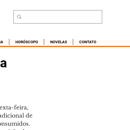
RA
HORÓSCOPO
NOVELAS
CONTATO
ia
xta-feira, 
adicional de 
consumidos. 