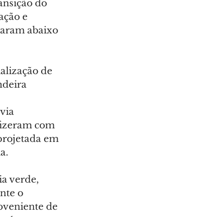
ansição do 
ação e 
caram abaixo 
alização de 
ndeira 
via 
fizeram com 
projetada em 
a.
a verde, 
nte o 
oveniente de 