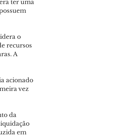
erá ter uma 
 possuem 
idera o 
de recursos 
ras. A 
ia acionado 
meira vez 
to da 
iquidação 
duzida em 