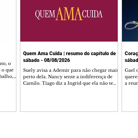
Quem Ama Cuida | resumo do capítulo de
Coraç
sábado - 08/08/2026
sábad
to, o
 o que
Suely avisa a Ademir para não chegar mais
Gael 
balho,
perto dela. Nancy sente a indiferença de
quere
studo
Camilo. Tiago diz a Ingrid que ela não tem
a reu
da nossa
competência para presidir a joalheria.
Zilá 
miliano
André conta a Pedro que a associação de
perce
r Franco
advogados expulsou Ademir. Laurentino
Palha
ir
contrata Adriana para servir no
aprox
 e
restaurante. Adriana vê Pedro e Bruna no
em pe
-0645.
restaurante. Bruna provoca Adriana. Dora
decid
através
pede ajuda a André para marcar um
inven
Editorias
Editais Certificados
encontro com Suely. Adriana diz a Lyris
conse