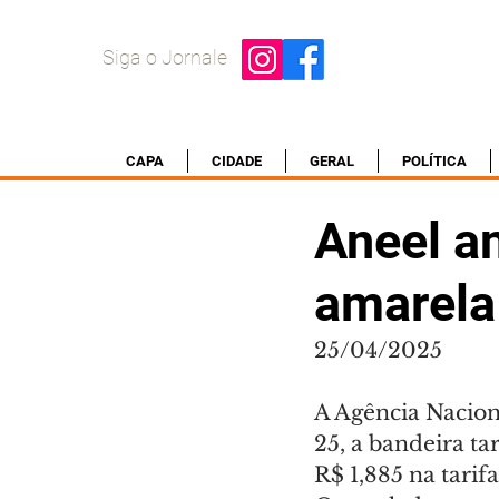
Siga o Jornale
CAPA
CIDADE
GERAL
POLÍTICA
Aneel an
amarela
25/04/2025
A Agência Naciona
25, a bandeira ta
R$ 1,885 na tari