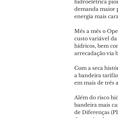
hidroelétrica pi
demanda maior pe
energia mais cara
Mês a mês o Oper
custo variável da
hídricos, bem co
arrecadação via b
Com a seca histó
a bandeira tarif
em mais de três 
Além do risco hid
bandeira mais ca
de Diferenças (P