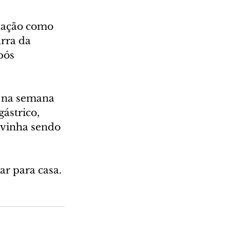
uação como 
rra da 
pós 
o na semana 
ástrico, 
 vinha sendo 
ar para casa.