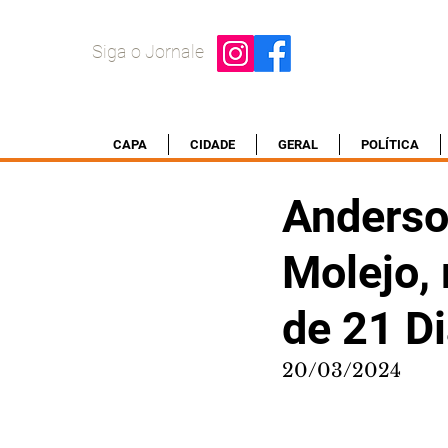
Siga o Jornale
CAPA
CIDADE
GERAL
POLÍTICA
Anderso
Molejo, 
de 21 D
20/03/2024