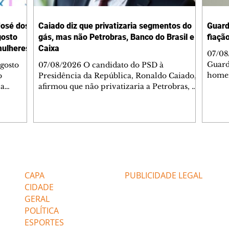
José dos
Caiado diz que privatizaria segmentos do
Guard
gosto
gás, mas não Petrobras, Banco do Brasil e
fiaçã
mulheres
Caixa
07/08/
Guard
gosto
07/08/2026 O candidato do PSD à
homem
o
Presidência da República, Ronaldo Caiado,
semáf
 a
afirmou que não privatizaria a Petrobras, o
Engen
beu um
Banco do Brasil e a Caixa Econômica
Franc
l pelas
Federal, mas admitiu a privatização de
GM fo
 área. A
segmentos do gás, se eleito. As declarações
atend
 com o
ocorreram nesta sexta-feira, 7, durante
Quand
1º
sabatina da GloboNews. Ao ser questionado
havia
gitais e
sobre vender partes da Petrobras, Caiado
Editorias
Editais Certificados
apont
o por
respondeu: "Depende. A Petrobras está
verifi
tão
deixando muito a desejar na área de gás".
CAPA
PUBLICIDADE LEGAL
iolência
Em seguida, afirmou: "Agora, você não po
CIDADE
GERAL
POLÍTICA
ESPORTES