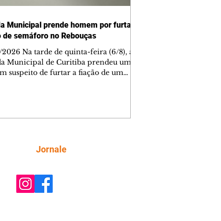
a Municipal prende homem por furtar
o de semáforo no Rebouças
2026 Na tarde de quinta-feira (6/8), a
a Municipal de Curitiba prendeu um
 suspeito de furtar a fiação de um
oro no cruzamento das ruas
heiros Rebouças e Comendador
o, no bairro Rebouças. Uma equipe da
i acionada pelo Núcleo Matriz para
er a uma denúncia de furto no local.
o os guardas chegaram, o suspeito já
 sido detido por populares, que o
Siga
Jornale
aram como autor do crime. Durante a
cação, os agentes constataram que o s