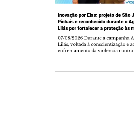
Inovação por Elas: projeto de São 
Pinhais é reconhecido durante o A
Lilás por fortalecer a proteção às 
07/08/2026 Durante a campanha A
Lilás, voltada à conscientização e a
enfrentamento da violência contra
mulher, São José dos Pinhais rece
importante reconhecimento estadua
políticas públicas desenvolvidas na
prefeita Nina Singer foi premiada
Prefeito Inovador 2026, durante o 1
Congresso Paranaense de Cidades Di
Contato comercial
Inteligentes, pelo projeto “Inovaçã
mmjornale@gmail.com
Elas: Integração Tecnológica e Ges
Telefone: (41) 99978-9956
Humanizada no Enfrentamento à V
cont
Redação
E-mail:
redacaojornale@gmail.com