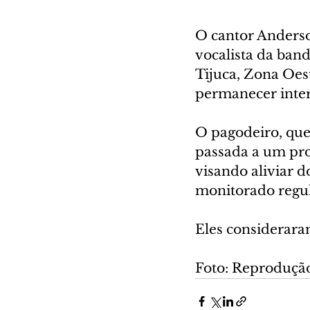
O cantor Anderso
vocalista da ban
Tijuca, Zona Oest
permanecer inter
O pagodeiro, que
passada a um pro
visando aliviar d
monitorado regu
Eles consideraram
Foto: Reproduçã