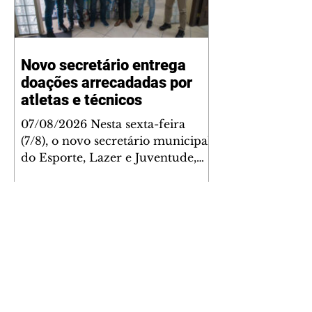
Novo secretário entrega
doações arrecadadas por
atletas e técnicos
07/08/2026 Nesta sexta-feira
(7/8), o novo secretário municipal
do Esporte, Lazer e Juventude,
José Antônio de Melo Filho, fez a
entrega de 5.873 fraldas
geriátricas arrecadadas durante a
Campanha de Atenção à Pessoa
Idosa à Fundação de Ação Social
(FAS). A doação é uma
contrapartida social de atletas,
paratletas, técnicos e instituições
contemplados pela Lei Municipal